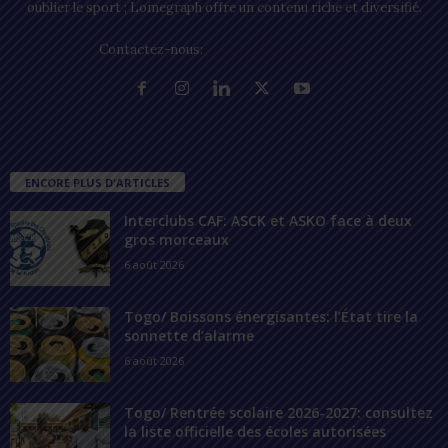
oublier le sport ; Lomegraph offre un contenu riche et diversifié.
Contactez-nous:
contact@lomegraph.tg
ENCORE PLUS D'ARTICLES
Interclubs CAF: ASCK et ASKO face à deux
gros morceaux
6 août 2026
Togo/ Boissons énergisantes: l’État tire la
sonnette d’alarme
6 août 2026
Togo/ Rentrée scolaire 2026-2027: consultez
la liste officielle des écoles autorisées