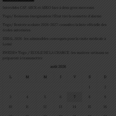
Interclubs CAF: ASCK et ASKO face à deux gros morceaux
Togo/ Boissons énergisantes: l’État tire la sonnette d’alarme
Togo/ Rentrée scolaire 2026-2027: consultez la liste officielle des
écoles autorisées
ESSAL 2026 : les admissibles convoqués pour la visite médicale à
Lomé
SWEDD+ Togo / ECOLE DE LA CHANCE : les maitres-artisans se
préparent à transmettre
août 2026
L
M
M
J
V
S
D
1
2
3
4
5
6
7
8
9
10
11
12
13
14
15
16