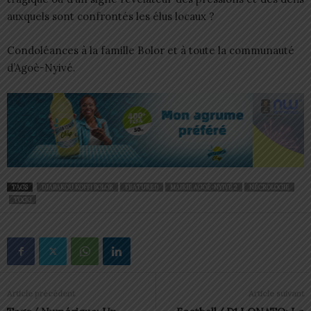
auxquels sont confrontés les élus locaux ?
Condoléances à la famille Bolor et à toute la communauté
d’Agoè-Nyivé.
TAGS
DJABAKOU KOFFI BOLOR
FEATURED
MAIRIE AGOÈ-NYIVÉ 2
NÉCROLOGIE
TOGO
Article précédent
Article suivant