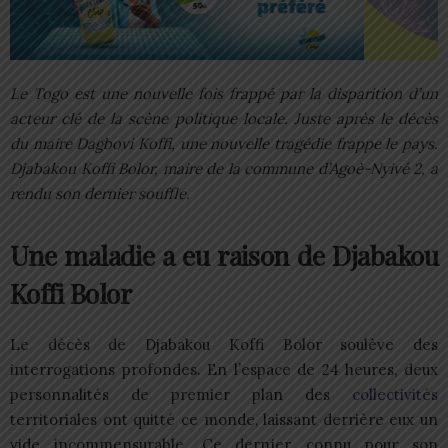
Le Togo est une nouvelle fois frappé par la disparition d’un
acteur clé de la scène politique locale. Juste après le décès
du maire Dagbovi Koffi, une nouvelle tragédie frappe le pays.
Djabakou Koffi Bolor, maire de la commune d’Agoè-Nyivé 2, a
rendu son dernier souffle.
Une maladie a eu raison de Djabakou
Koffi Bolor
Le décès de Djabakou Koffi Bolor soulève des
interrogations profondes. En l’espace de 24 heures, deux
personnalités de premier plan des
collectivités
territoriales ont quitté ce monde, laissant derrière eux un
vide incommensurable. Ce dernier, connu pour son