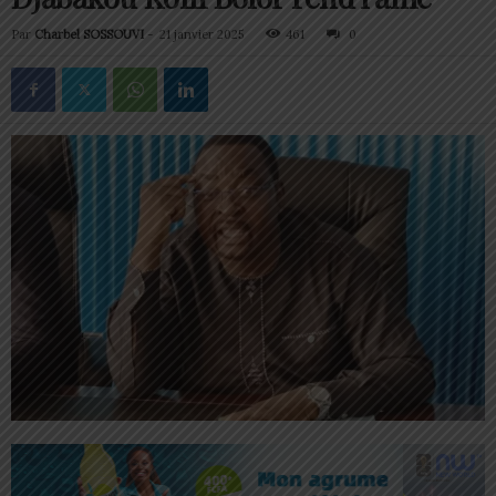
Par
Charbel SOSSOUVI
-
21 janvier 2025
461
0