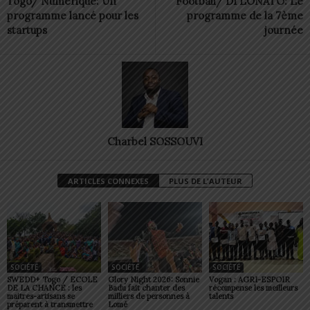
Togo/ Numérique: Un
Football/ D1 LONATO: Le
programme lancé pour les
programme de la 7ème
startups
journée
Charbel SOSSOUVI
ARTICLES CONNEXES
PLUS DE L'AUTEUR
SOCIÉTÉ
SOCIÉTÉ
SOCIÉTÉ
SWEDD+ Togo / ECOLE
Glory Night 2026: Sonnie
Vogan : AGRI-ESPOIR
DE LA CHANCE : les
Badu fait chanter des
récompense les meilleurs
maitres-artisans se
milliers de personnes à
talents
préparent à transmettre
Lomé