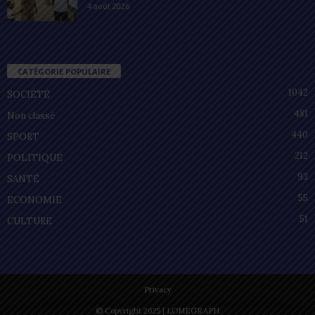
4 août 2026
CATÉGORIE POPULAIRE
1042
SOCIÉTÉ
481
Non classé
440
SPORT
212
POLITIQUE
93
SANTÉ
55
ECONOMIE
51
CULTURE
Privacy
© Copyright 2025 | LOMEGRAPH