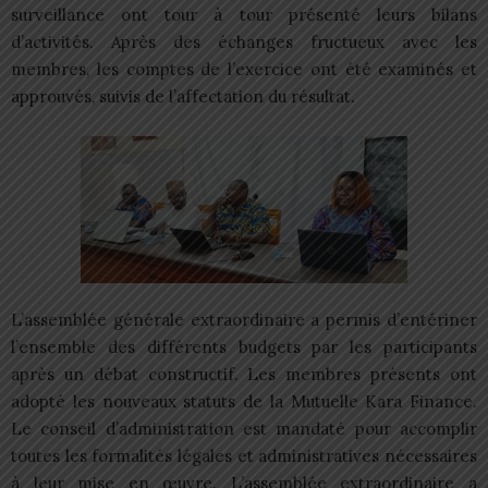
surveillance ont tour à tour présenté leurs bilans
d’activités. Après des échanges fructueux avec les
membres, les comptes de l’exercice ont été examinés et
approuvés, suivis de l’affectation du résultat.
L’assemblée générale extraordinaire a permis d’entériner
l’ensemble des différents budgets par les participants
après un débat constructif. Les membres présents ont
adopté les nouveaux statuts de la Mutuelle Kara Finance.
Le conseil d’administration est mandaté pour accomplir
toutes les formalités légales et administratives nécessaires
à leur mise en œuvre. L’assemblée extraordinaire a