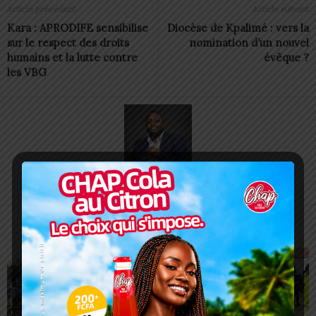
Article précédent
Article suivant
Kara : APRODIFE sensibilise
Diocèse de Kpalimé : vers la
sur le respect des droits
nomination d’un nouvel
humains et la lutte contre
évêque ?
les VBG
Charbel SOSSOUVI
ARTICLES CONNEXES
PLUS DE L'AUTEUR
SOCIÉTÉ
SOCIÉTÉ
SOCIÉTÉ