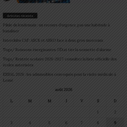
Articles récents
Pilule du lendemain : un recours d’urgence, pas une habitude à
banaliser
Interclubs CAF: ASCK et ASKO face à deux gros morceaux
Togo/ Boissons énergisantes: l’État tire la sonnette d’alarme
Togo/ Rentrée scolaire 2026-2027: consultez la liste officielle des
écoles autorisées
ESSAL 2026 : les admissibles convoqués pour la visite médicale à
Lomé
août 2026
L
M
M
J
V
S
D
1
2
3
4
5
6
7
8
9