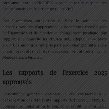
Lire aussi:
Kara : APRODIFE sensibilise sur le respect des
droits humains et la lutte contre les VBG
Ces assemblées ont permis de faire le point sur les
activités menées, d’approuver les documents stratégiques
de l’institution et de decider du changement juridique par
rapport à la nouvelle loi N°2026-005, adopté le 24 Mars
2026. Les membres ont pris part aux échanges autour des
bilans présentés et des nouvelles orientations de la
Mutuelle Kara Finance.
Les rapports de l’exercice 2025
approuvés
L’assemblée générale ordinaire a été consacrée à la
présentation des différents rapports de l’exercice 2025. Le
conseil d’administration, le comité de crédit, le conseil de