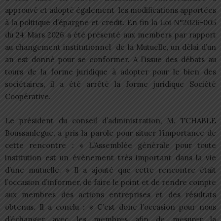
approuvé et adopté également les modifications apportées
à la politique d’épargne et credit. En fin la Loi N°2026-005
du 24 Mars 2026 a été présenté aux members par rapport
au changement institutionnel de la Mutuelle, un délai d’un
an est donné pour se conformer. A l’issue des débats au
tours de la forme juridique à adopter pour le bien des
sociétaires, il a été arrêté la forme juridique Société
Coopérative.
Le président du conseil d’administration, M. TCHABLE
Boussanlegue, a pris la parole pour situer l’importance de
cette rencontre : « L’Assemblée générale pour toute
institution est un évènement très important dans la vie
d’une mutuelle. » Il a ajouté que cette rencontre était
l’occasion d’informer, de faire le point et de rendre compte
aux membres des actions entreprises et des résultats
obtenus. Il a conclu : « C’est donc l’occasion pour nous
d’échanger avec les membres afin de mesurer la