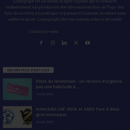
Lomegraph est un média en ligne togolais qui se consacre
exclusivement à la production des informations liées au Togo. Des
faits de sociétés à la politique en passant l’économie, la culture sans
oublier le sport ; Lomegraph offre un contenu riche et diversifié.
Contactez-nous:
contact@lomegraph.tg
ENCORE PLUS D'ARTICLES
Pilule du lendemain : un recours d’urgence,
pas une habitude à...
7 août 2026
Interclubs CAF: ASCK et ASKO face à deux
gros morceaux
6 août 2026