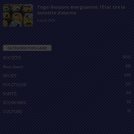
Togo/ Boissons énergisantes: l’État tire la
sonnette d’alarme
6 août 2026
CATÉGORIE POPULAIRE
1042
SOCIÉTÉ
481
Non classé
440
SPORT
212
POLITIQUE
94
SANTÉ
55
ECONOMIE
51
CULTURE