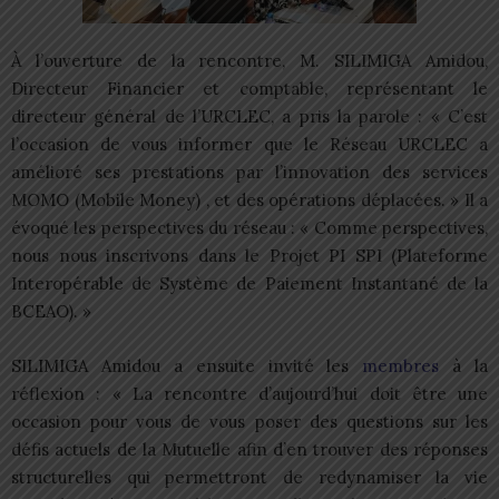
À l’ouverture de la rencontre, M. SILIMIGA Amidou,
Directeur Financier et comptable, représentant le
directeur général de l’URCLEC, a pris la parole : « C’est
l’occasion de vous informer que le Réseau URCLEC a
amélioré ses prestations par l’innovation des services
MOMO (Mobile Money) , et des opérations déplacées. » Il a
évoqué les perspectives du réseau : « Comme perspectives,
nous nous inscrivons dans le Projet PI SPI (Plateforme
Interopérable de Système de Paiement Instantané de la
BCEAO). »
SILIMIGA Amidou a ensuite invité les
membres
à la
réflexion : « La rencontre d’aujourd’hui doit être une
occasion pour vous de vous poser des questions sur les
défis actuels de la Mutuelle afin d’en trouver des réponses
structurelles qui permettront de redynamiser la vie