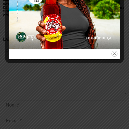
SWEDD+ Togo / ECOLE
Glory Night 2026: Sonnie
Vogan : AGRI-ESPOIR
DE LA CHANCE : les
Badu fait chanter des
récompense les meilleurs
maitres-artisans se
milliers de personnes à
talents
préparent à transmettre
Lomé
LAISSER UN COMMENTAIRE