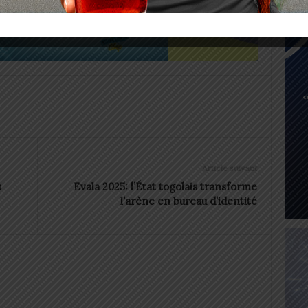
Article suivant
s
Evala 2025: l’État togolais transforme
l’arène en bureau d’identité