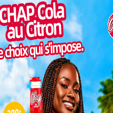
iques,
Togo/
ndants,
liste
 au Togo
ESSAL
elle. Un
visit
pulaire
SWED
ra à se
maitr
Glory
milli
les résultats provisoires des
Vogan
talen
nnel, cette proclamation marque un tournant pour la
L
llera le sort des conseillers municipaux qui auront
itoyens et de dynamiser la vie municipale, socle du
3
Lire aussi:
Municipales 2025 : 55,02 % de
10