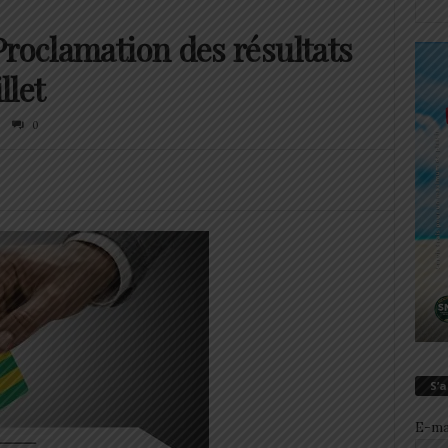
Proclamation des résultats
llet
0
S’
E-ma