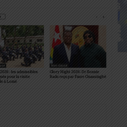
R
ssé
Non classé
026 : les admissibles
Glory Night 2026: Dr Sonnie
és pour la visite
Badu reçu par Faure Gnassingbé
le à Lomé