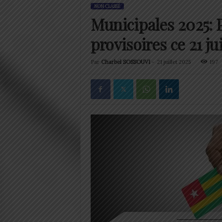
NON CLASSÉ
Municipales 2025: 
provisoires ce 21 jui
Par
Charbel SOSSOUVI
-
21 juillet 2025
197