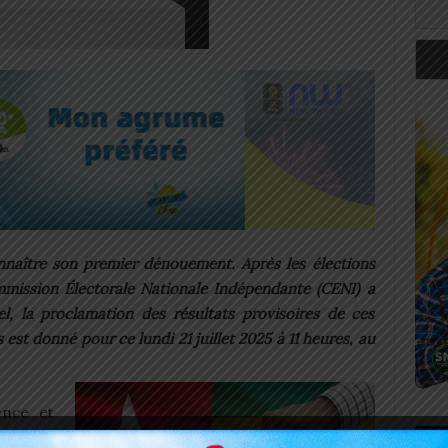
nnaître son premier dénouement. Après les élections
ommission Électorale Nationale Indépendante (CENI) a
, la proclamation des résultats provisoires de ces
est donné pour ce lundi 21 juillet 2025 à 11 heures, au
ence et
NI, Dago
Art