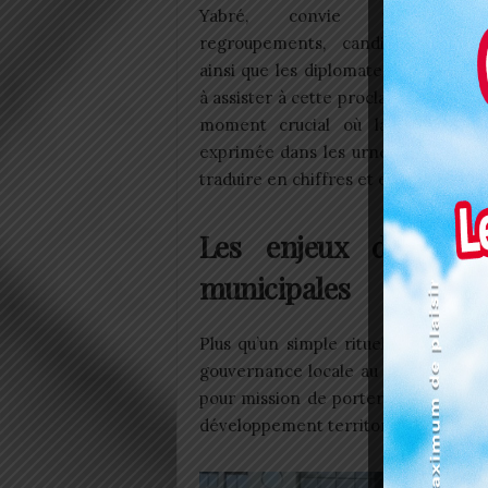
Yabré, convie partis polit
regroupements, candidats indépe
ainsi que les diplomates accrédités
à assister à cette proclamation offici
moment crucial où la
volonté
po
exprimée dans les urnes commence
traduire en chiffres et en sièges.
Les enjeux derrière 
municipales
Plus qu’un simple rituel institutio
gouvernance locale au Togo. Elle sce
pour mission de porter la voix des c
développement territorial.