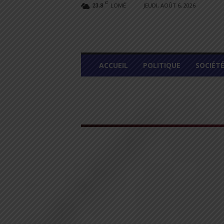
C
LOMÉ
JEUDI, AOÛT 6, 2026
23.8
L
ACCUEIL
POLITIQUE
SOCIÉT
O
M
E
G
R
A
P
H