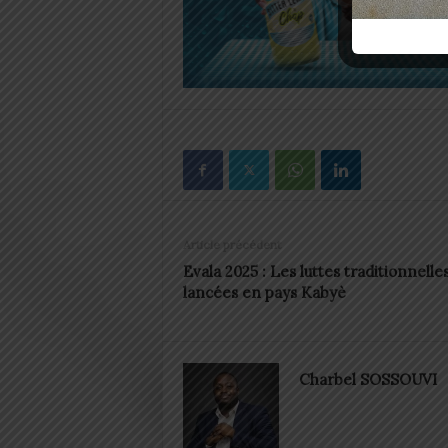
Article précédent
Evala 2025 : Les luttes traditionnelle
lancées en pays Kabyè
Charbel SOSSOUVI