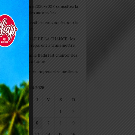
 Rentrée scolaire 2026-2027: consultez la
 officielle des écoles autorisées
 2026 : les admissibles convoqués pour la
e médicale à Lomé
D+ Togo / ECOLE DE LA CHANCE : les
es-artisans se préparent à transmettre
 Night 2026: Sonnie Badu fait chanter des
ers de personnes à Lomé
 : AGRI-ESPOIR récompense les meilleurs
ts
août 2026
M
M
J
V
S
D
1
2
4
5
6
7
8
9
11
12
13
14
15
16