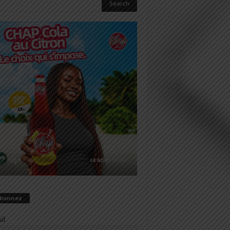
abonnez
il