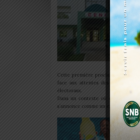
Cette première proclamation de résu
face aux attentes des citoyens sou
électoraux.
Dans un contexte où chaque résultat
s’annonce comme un exercice de véri