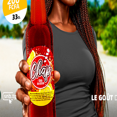
participation annoncés par la CENI
17
La présence de toutes les parties prenantes
24
est fortement souhaitée pour renforcer la
31
légitimité du processus. Un appel solennel
lancé par la CENI pour témoigner de
« Juil
l’engagement démocratique du Togo sur la
scène nationale et internationale.
ltats est aussi un test de confiance pour la CENI,
vent critiques sur la transparence des processus
 est scruté à la loupe, la cérémonie du 21 juillet
té politique et démocratique.