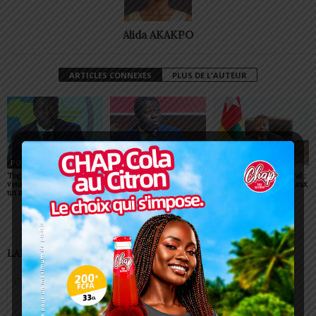
Alida AKAKPO
ARTICLES CONNEXES
PLUS DE L'AUTEUR
POLITIQUE
POLITIQUE
POLITIQUE
Togo: Faure Gnassingbé
Togo : visa supprimé pour
Togo/ Corps préfectoral :
veut faire du ciel africain
tous les Africains
neuf nouvelles figures aux
un moteur de prospérité
commandes
LAISSER UN COMMENTAIRE