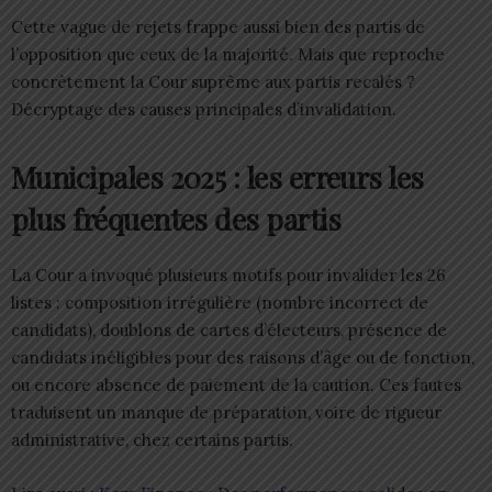
Cette vague de rejets frappe aussi bien des partis de
l’opposition que ceux de la majorité. Mais que reproche
concrètement la Cour suprême aux partis recalés ?
Décryptage des causes principales d’invalidation.
Municipales 2025 : les erreurs les
plus fréquentes des partis
La Cour a invoqué plusieurs motifs pour invalider les 26
listes : composition irrégulière (nombre incorrect de
candidats), doublons de cartes d’électeurs, présence de
candidats inéligibles pour des raisons d’âge ou de fonction,
ou encore absence de paiement de la caution. Ces fautes
traduisent un manque de préparation, voire de rigueur
administrative, chez certains partis.