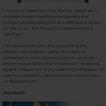
À travers ces exclusions, la Cour suprême rappelle que la
conformité est une condition non négociable pour
participer aux Municipales 2025. Il ne suffit plus de déposer
une liste, encore faut-il respecter scrupuleusement le
cadre légal.
Cette situation doit servir de leçon pour les partis
politiques : une meilleure maîtrise des exigences
administratives et une attention renforcée aux détails
deviennent essentielles. Pour les électeurs, c’est aussi un
signal de transparence : le processus électoral s’assainit, et
seules les candidatures conformes seront retenues dans
ces Municipales 2025.
Alida AKAKPO