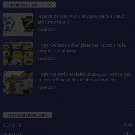
ENCORE PLUS D'ARTICLES
Interclubs CAF: ASCK et ASKO face à deux
gros morceaux
6 août 2026
Togo/ Boissons énergisantes: l’État tire la
sonnette d’alarme
6 août 2026
Togo/ Rentrée scolaire 2026-2027: consultez
la liste officielle des écoles autorisées
4 août 2026
CATÉGORIE POPULAIRE
1042
SOCIÉTÉ
481
Non classé