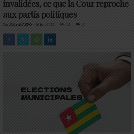
invalidées, ce que la Cour reproche
aux partis politiques
Par
Alida AKAKPO
-
16 juin 2025
162
0