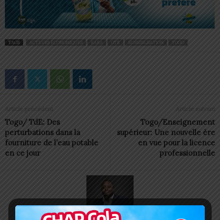
TAGS
ACTEURS ÉCONOMIQUES
KARA
OTR
SENSIBILISATION
TOGO
Article précédent
Article suivant
Togo/ TdE: Des
Togo/Enseignement
perturbations dans la
supérieur: Une nouvelle ère
fourniture de l’eau potable
en vue pour la licence
en ce jour
professionnelle