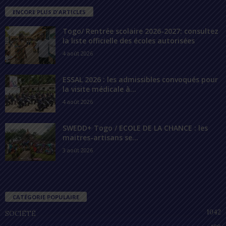
ENCORE PLUS D'ARTICLES
Togo/ Rentrée scolaire 2026-2027: consultez
la liste officielle des écoles autorisées
4 août 2026
ESSAL 2026 : les admissibles convoqués pour
la visite médicale à...
4 août 2026
SWEDD+ Togo / ECOLE DE LA CHANCE : les
maitres-artisans se...
3 août 2026
CATÉGORIE POPULAIRE
1042
SOCIÉTÉ