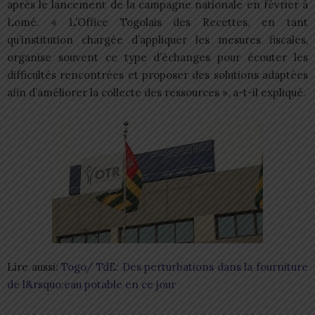
après le lancement de la campagne nationale en février à
Lomé. « L’Office Togolais des Recettes, en tant
qu’institution chargée d’appliquer les mesures fiscales,
organise souvent ce type d’échanges pour écouter les
difficultés rencontrées et proposer des solutions adaptées
afin d’améliorer la collecte des ressources », a-t-il expliqué.
Lire aussi:
Togo/ TdE: Des perturbations dans la fourniture
de l&rsquo;eau potable en ce jour