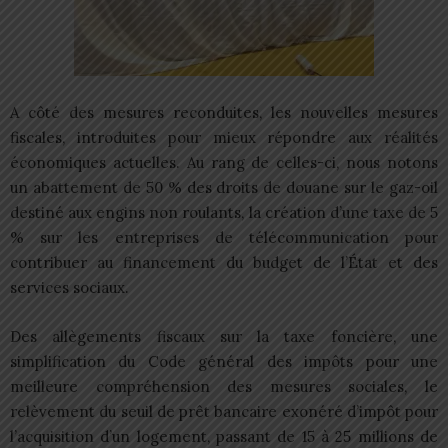
A côté des mesures reconduites, les nouvelles mesures
fiscales, introduites pour mieux répondre aux réalités
économiques actuelles. Au rang de celles-ci, nous notons
un abattement de 50 % des droits de douane sur le gaz-oil
destiné aux engins non roulants, la création d’une taxe de 5
% sur les entreprises de télécommunication pour
contribuer au financement du budget de l’État et des
services sociaux.
Des allègements fiscaux sur la taxe foncière, une
simplification du Code général des impôts pour une
meilleure compréhension des mesures sociales, le
relèvement du seuil de prêt bancaire exonéré d’impôt pour
l’acquisition d’un logement, passant de 15 à 25 millions de