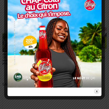
Charbel SOSSOUVI
ARTICLES CONNEXES
PLUS DE L'AUTEUR
SOCIÉTÉ
SOCIÉTÉ
SOCIÉTÉ
SWEDD+ Togo / ECOLE
Glory Night 2026: Sonnie
Vogan : AGRI-ESPOIR
DE LA CHANCE : les
Badu fait chanter des
récompense les meilleurs
maitres-artisans se
milliers de personnes à
talents
préparent à transmettre
Lomé
LAISSER UN COMMENTAIRE