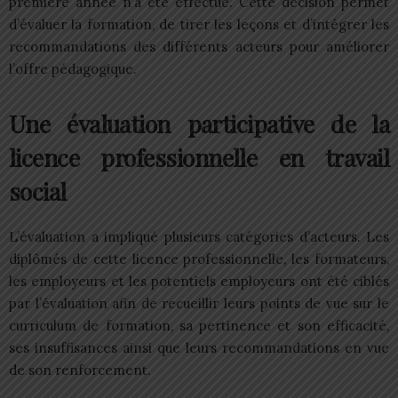
première année n’a été effectué. Cette décision permet
d’évaluer la formation, de tirer les leçons et d’intégrer les
recommandations des différents acteurs pour améliorer
l’offre pédagogique.
Une évaluation participative de la
licence professionnelle en travail
social
L’évaluation a impliqué plusieurs catégories d’acteurs. Les
diplômés de cette licence professionnelle, les formateurs,
les employeurs et les potentiels employeurs ont été ciblés
par l’évaluation afin de recueillir leurs points de vue sur le
curriculum de formation, sa pertinence et son efficacité,
ses insuffisances ainsi que leurs recommandations en vue
de son renforcement.