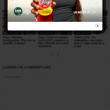
ARTICLES CONNEXES
PLUS DE L'AUTEUR
Non classé
Non classé
Non classé
Togo/ Boissons
Togo/ Rentrée scolaire
ESSAL 2026 : les
énergisantes: l’État tire la
2026-2027: consultez la
admissibles convoqués
sonnette d’alarme
liste officielle des écoles
pour la visite médicale à
autorisées
Lomé
LAISSER UN COMMENTAIRE