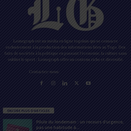
Lomegraph est un média en ligne togolais qui se consacre
exclusivement à la production des informations liées au Togo. Des
faits de sociétés à la politique en passant l’économie, la culture sans
oublier le sport ; Lomegraph offre un contenu riche et diversifié.
Contactez-nous:
contact@lomegraph.tg
ENCORE PLUS D'ARTICLES
Pilule du lendemain : un recours d’urgence,
pas une habitude à...