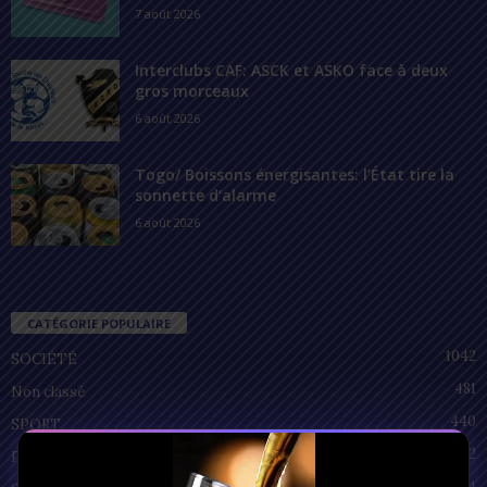
7 août 2026
Interclubs CAF: ASCK et ASKO face à deux
gros morceaux
6 août 2026
Togo/ Boissons énergisantes: l’État tire la
sonnette d’alarme
6 août 2026
CATÉGORIE POPULAIRE
1042
SOCIÉTÉ
481
Non classé
440
SPORT
212
POLITIQUE
94