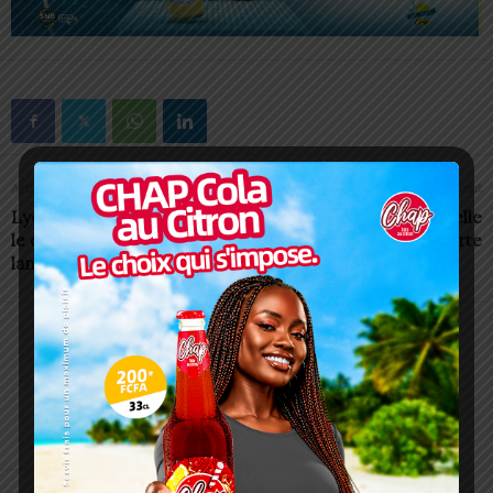
Article précédent
Article suivant
Lycées scientifiques 2025 :
Togo/ASKY: Une nouvelle
le concours d’excellence est
ligne est ouverte
lancé
Charbel SOSSOUVI