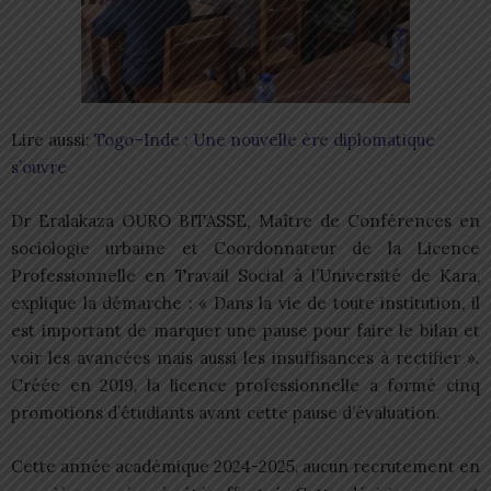
Lire aussi:
Togo–Inde : Une nouvelle ère diplomatique
s’ouvre
Dr Eralakaza OURO BITASSE, Maître de Conférences en
sociologie urbaine et Coordonnateur de la Licence
Professionnelle en Travail Social à l’Université de Kara,
explique la démarche : « Dans la vie de toute institution, il
est important de marquer une pause pour faire le bilan et
voir les avancées mais aussi les insuffisances à rectifier ».
Créée en 2019, la licence professionnelle a formé cinq
promotions d’étudiants avant cette pause d’évaluation.
Cette année académique 2024-2025, aucun recrutement en