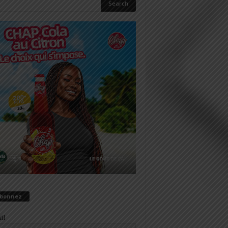
abonnez
il