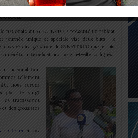
lus de vingt charges pèsent sur
secteur
ale nationale du SYNATERTO, a présenté un tableau
te journée unique et spéciale vise deux buts : le
elle secrétaire générale du SYNATERTO que je suis.
 intérêts matériels et moraux », a-t-elle souligné.
ur l’accumulation
sommes tellement
ntôt nous serons
ns plus de vingt
les tracasseries
 et des grossistes
stributeurs
et aux