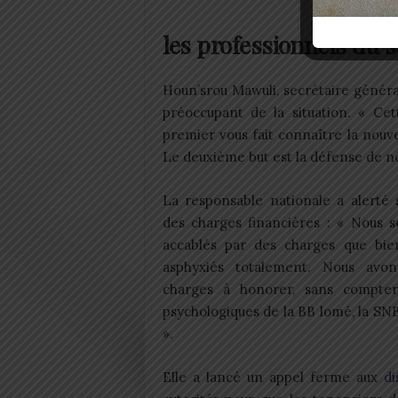
P
les professionnels du 
Houn’srou Mawuli, secrétaire génér
préoccupant de la situation. « Cet
premier vous fait connaître la nouv
Le deuxième but est la défense de nos
La responsable nationale a alerté s
des charges financières : « Nous 
accablés par des charges que bie
asphyxiés totalement. Nous avo
charges à honorer, sans compter 
psychologiques de la BB lomé, la SNB
».
Elle a lancé un appel ferme aux
di