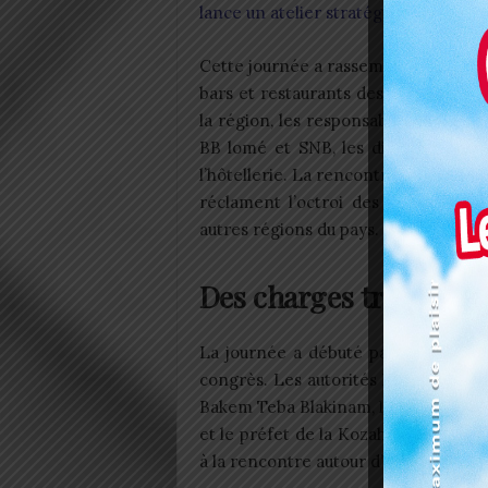
lance un atelier stratégique de trois 
Cette journée a rassemblé les tenan
bars et restaurants des sept préfec
la région, les responsables commer
BB lomé et SNB, les distributeurs a
l’hôtellerie. La rencontre visait à dé
réclament l’octroi des ristournes 
autres régions du pays.
Des charges trop lour
La journée a débuté par une carava
congrès. Les autorités locales ont r
Bakem Teba Blakinam, le secrétaire
et le préfet de la Kozah, ainsi que 
à la rencontre autour d’un cocktail.