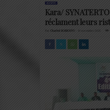
SOCIÉTÉ
Kara/ SYNATERTO : 
réclament leurs ri
Par
Charbel SOSSOUVI
-
10 novembre 2025