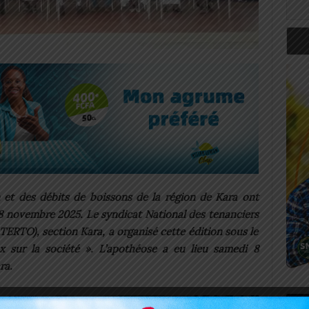
n et des débits de boissons de la région de Kara ont
 8 novembre 2025. Le syndicat National des tenanciers
ERTO), section Kara, a organisé cette édition sous le
 sur la société ». L’apothéose a eu lieu samedi 8
ra.
la NSCT
Art