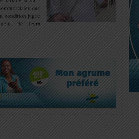
e bars de la Kara
commerciales que
, condition jugée
ement de leurs