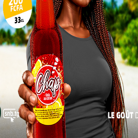
e du SYNATERTO région Kara, a pris la parole pour
17
ur. « C’est un moment de joie, de solidarité, et de
 que nous accomplissons chaque jour. Nous célébrons
24
res, mais nous ne devons pas oublier que notre travail
31
ous devons continuer la lutte pour améliorer nos
« Juil
ditions de travail », a-t-elle déclaré.
 responsable régionale a insisté sur une
scrimination flagrante : « Nous demandons à nos
torités de nous aider à obtenir de nos grossistes nos
oits, les ristournes que nous méritons, étant donné
e tout le Togo jouit de ces ristournes sauf la région
 la Kara ». Elle a expliqué que cette journée annuelle
rmet aux tenanciers des sept préfectures de se
trouver pour échanger sur leurs intérêts, la gestion
 leurs établissements et leurs employés.