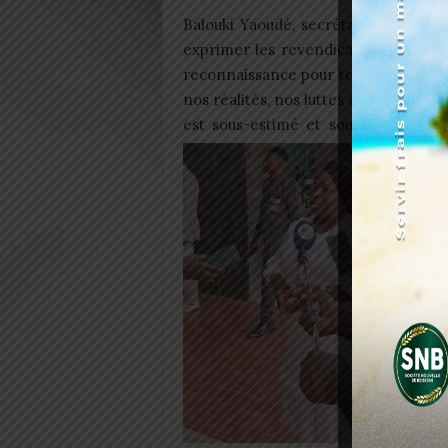
Balouki Yaoudé, secrétaire général
exprimer les revendications du secte
reconnaissance pour tout le travail
nos réalités, nos luttes et nos victoi
est sous-estimé et sous-protégé. N
con
La
di
au
dr
qu
de
pe
re
de