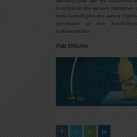
autorités pour que les tenanciers d
bénéficient des mêmes ristournes 
leurs homologues des autres régions
nécessaire au bon fonctionn
établissements.
Plaki SIMLIWA