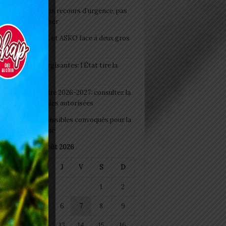
e du lendemain : un recours d’urgence, pas
abitude à banaliser
clubs CAF: ASCK et ASKO face à deux gros
eaux
 Boissons énergisantes: l’État tire la
tte d’alarme
 Rentrée scolaire 2026-2027: consultez la
 officielle des écoles autorisées
 2026 : les admissibles convoqués pour la
e médicale à Lomé
août 2026
M
M
J
V
S
D
1
2
4
5
6
7
8
9
11
12
13
14
15
16