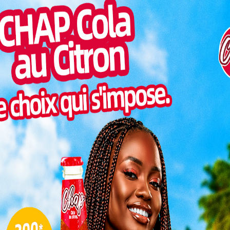
jours
Pilul
une h
ciers de
Inter
tures de
morc
ciaux de
Togo/
gréés et les représentants de l’union togolaise de
sonne
fendre les intérêts des professionnels du secteur, qui
Togo/
commerciales dont bénéficient leurs collègues des
liste
ESSAL
visit
des selon le SYNATERTO Kara
ne matinale avant de converger vers le palais des
L
épondu présent : le président du conseil de la Kara,
 général du gouvernorat représentant le gouverneur
des représentants de la commune Kozah 1 ont assisté
3
10