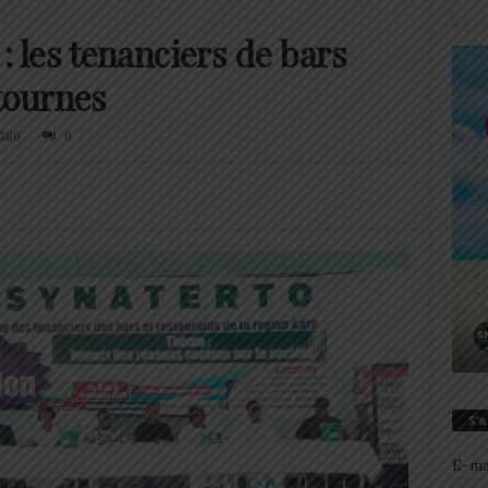
les tenanciers de bars
stournes
380
0
S’
E-ma