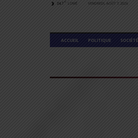
C
LOMÉ
VENDREDI, AOÛT 7, 2026
24.7
L
ACCUEIL
POLITIQUE
SOCIÉT
O
M
E
G
R
A
P
H