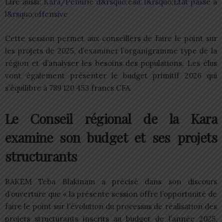
Lire aussi:
Kara/Pénurie d&rsquo;eau: l&rsquo;Etat passe à
l&rsquo;offensive
Cette session permet aux conseillers de faire le point sur
les projets de 2025, d’examiner l’organigramme type de la
région et d’analyser les besoins des populations. Les élus
vont également présenter le budget primitif 2026 qui
s’équilibre à 789 120 453 francs CFA.
Le Conseil régional de la Kara
examine son budget et ses projets
structurants
BAKEM Teba Blakinam a précisé dans son discours
d’ouverture que « la présente session offre l’opportunité de
faire le point sur l’évolution du processus de réalisation des
projets structurants inscrits au budget de l’année 2025,