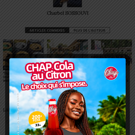
Charbel SOSSOUVI
ARTICLES CONNEXES
PLUS DE L'AUTEUR
Non classé
Non classé
Non classé
Togo/ Boissons
Togo/ Rentrée scolaire
ESSAL 2026 : les
énergisantes: l’État tire la
2026-2027: consultez la
admissibles convoqués
sonnette d’alarme
liste officielle des écoles
pour la visite médicale à
autorisées
Lomé
LAISSER UN COMMENTAIRE