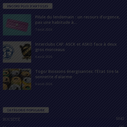
ENCORE PLUS D'ARTICLES
Pilule du lendemain : un recours d’urgence,
pas une habitude à...
7 août 2026
Interclubs CAF: ASCK et ASKO face à deux
gros morceaux
6 août 2026
Togo/ Boissons énergisantes: l’État tire la
sonnette d’alarme
6 août 2026
CATÉGORIE POPULAIRE
1042
SOCIÉTÉ