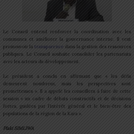
Le Conseil entend renforcer la coordination avec les
communes et améliorer la gouvernance interne. Il veut
promouvoir la
transparence
dans la gestion des ressources
publiques. Le Conseil souhaite consolider les partenariats
avec les acteurs du développement.
Le président a conclu en affirmant que « les défis
demeurent nombreux, mais les perspectives sont
prometteuses ». Il a appelé les conseillers à faire de cette
session « un cadre de débats constructifs et de décisions
fortes, guidées par l’intérêt général et le bien-être des
populations de la région de la Kara ».
Plaki SIMLIWA