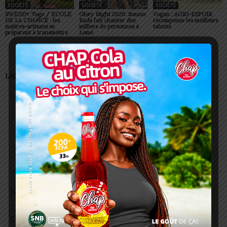
SOCIÉTÉ
SOCIÉTÉ
SOCIÉTÉ
SWEDD+ Togo / ECOLE
Glory Night 2026: Sonnie
Vogan : AGRI-ESPOIR
DE LA CHANCE : les
Badu fait chanter des
récompense les meilleurs
maitres-artisans se
milliers de personnes à
talents
préparent à transmettre
Lomé
LAISSER UN COMMENTAIRE