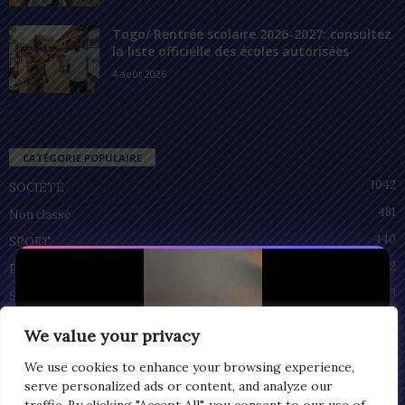
Togo/ Rentrée scolaire 2026-2027: consultez
la liste officielle des écoles autorisées
4 août 2026
CATÉGORIE POPULAIRE
1042
SOCIÉTÉ
481
Non classé
440
SPORT
212
POLITIQUE
93
SANTÉ
55
ECONOMIE
We value your privacy
51
CULTURE
We use cookies to enhance your browsing experience,
serve personalized ads or content, and analyze our