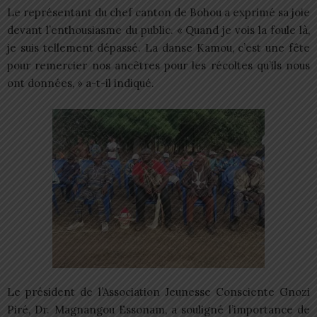
Le représentant du chef canton de Bohou a exprimé sa joie
devant l’enthousiasme du public. « Quand je vois la foule là,
je suis tellement dépassé. La danse Kamou, c’est une fête
pour remercier nos ancêtres pour les récoltes qu’ils nous
ont données, » a-t-il indiqué.
Le président de l’Association Jeunesse Consciente Gnozi
Piré, Dr. Magnangou Essonam, a souligné l’importance de