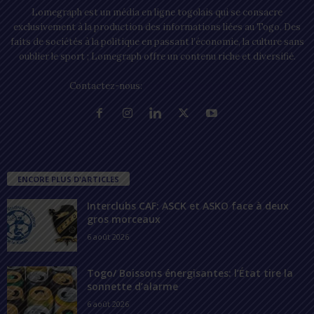
Lomegraph est un média en ligne togolais qui se consacre
exclusivement à la production des informations liées au Togo. Des
faits de sociétés à la politique en passant l’économie, la culture sans
oublier le sport ; Lomegraph offre un contenu riche et diversifié.
Contactez-nous:
contact@lomegraph.tg
ENCORE PLUS D'ARTICLES
Interclubs CAF: ASCK et ASKO face à deux
gros morceaux
6 août 2026
Togo/ Boissons énergisantes: l’État tire la
sonnette d’alarme
6 août 2026