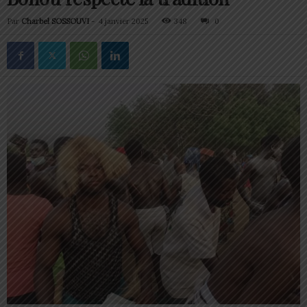
Par
Charbel SOSSOUVI
-
4 janvier 2025
348
0