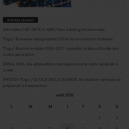
Articles récents
Interclubs CAF: ASCK et ASKO face à deux gros morceaux
Togo/ Boissons énergisantes: l’État tire la sonnette d’alarme
Togo/ Rentrée scolaire 2026-2027: consultez la liste officielle des
écoles autorisées
ESSAL 2026 : les admissibles convoqués pour la visite médicale à
Lomé
SWEDD+ Togo / ECOLE DE LA CHANCE : les maitres-artisans se
préparent à transmettre
août 2026
L
M
M
J
V
S
D
1
2
3
4
5
6
7
8
9