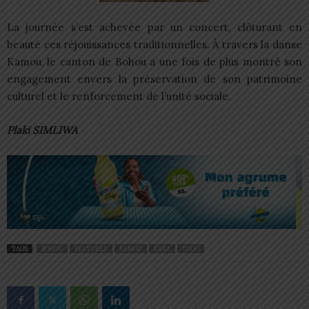
La journée s’est achevée par un concert, clôturant en
beauté ces réjouissances traditionnelles. À travers la danse
Kamou, le canton de Bohou a une fois de plus montré son
engagement envers la préservation de son patrimoine
culturel et le renforcement de l’unité sociale.
Plaki SIMLIWA
TAGS
BOHOU
FEATURED
KAMOU
KARA
TOGO