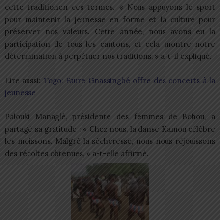
cette traditionen ces termes. « Nous appuyons le sport
pour maintenir la jeunesse en forme et la culture pour
préserver nos valeurs. Cette année, nous avons eu la
participation de tous les cantons, et cela montre notre
détermination à perpétuer nos traditions, » a-t-il expliqué.
Lire aussi:
Togo: Faure Gnassingbé offre des concerts à la
jeunesse
Palouki Managlè, présidente des femmes de Bohou, a
partagé sa gratitude : « Chez nous, la danse Kamou célèbre
les moissons. Malgré la sécheresse, nous nous réjouissons
des récoltes obtenues, » a-t-elle affirmé.