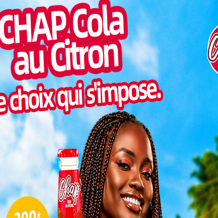
Pilul
une h
Inter
morc
Togo/
sonne
 célébré la journée mondiale de la Radio. À Kara, les
de partager leur rapport avec ce média traditionnel.
Togo/
liste
Lire aussi:
Kara : la Croix-Rouge Togolaise
ESSAL
valide les outils de suivi du projet RIC-ACC
visit
Entre désintérêt croissant et attachement
nostalgique, les témoignages recueillis
L
révèlent une fracture générationnelle. La
e aux smartphones et aux réseaux sociaux.
3