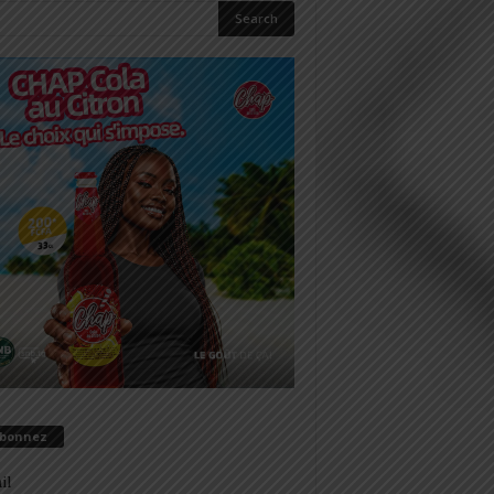
abonnez
il