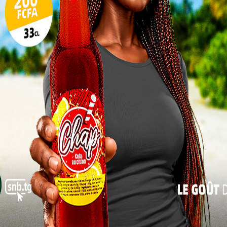
artagés sur l’intérêt de la radio
10
17
ière année de licence en psychologie à l’université
adio. «
La radio ne m’intéresse pas, ça ne m’attire pas.
24
fait qui ne me plaît pas
», explique-t-elle. Elle pointe
31
u’elle ne comprend pas et la musique qu’elle juge
« Juil
e année
J’écoute
quand je
 je n’ai
elle, la
lisée ne
 radio, c’est une perte de temps pour moi, puisque la
 toujours marcher avec ça, et puis il y a aussi du bruit
 téléphone », ajoute-t-elle.