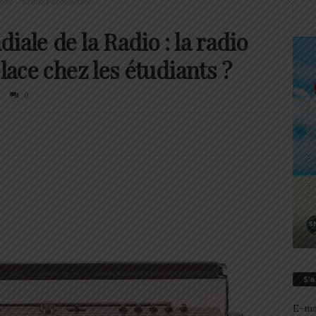
io : la radio a-t-elle encore...
iale de la Radio : la radio
lace chez les étudiants ?
0
S’
E-ma