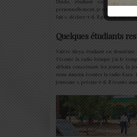
Dindo, étudiant en deuxième a
personnellement, je n’écoute pas la 
fait », déclare-t-il. Il préfère suivr
Quelques étudiants rest
Valère Aleya, étudiant en deuxième 
J’écoute la radio lorsque j’ai le temp
débats concernant les jeunes, la j
nous aimons écouter la radio Kara. I
jeunesse », précise-t-il. Il écoute aus