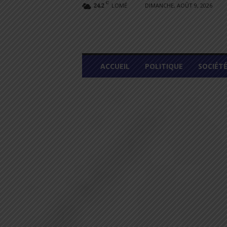
C
LOMÉ
DIMANCHE, AOÛT 9, 2026
24.2
L
ACCUEIL
POLITIQUE
SOCIÉT
O
M
E
G
R
A
P
H