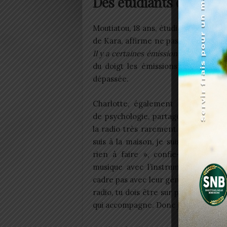
Des étudiants de Kara p
Moutiatou, 18 ans, étudiante en prem
de Kara, affirme ne pas écouter la r
Il y a certaines émissions même qu’on 
du doigt les émissions de débats q
dépassée.
Charlotte, également en premièr
de psychologie, partage cet avis. « 
la radio très rarement. C’est juste 
suis à la maison, je suis ennuyé, que
rien à faire », confie-t-elle. Pour 
musique avec l’instrumentation uti
cadre pas avec leur génération. « La
radio, tu dois être sur place, tu dois
qui accompagne. Donc je préfère mon