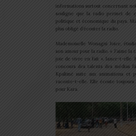
informations surtout concernant notre 
souligne que la radio permet de co
politique et économique du pays. Mai
plus obligé d’écouter la radio.
Mademoiselle Wonagni Joice, étudi
son amour pour la radio. « J’aime la r
joie de vivre en fait », lance-t-elle.
concours des talents des médias fai
Kpalimé suite aux animations et 
raconte-t-elle. Elle écoute toujours
pour Kara.