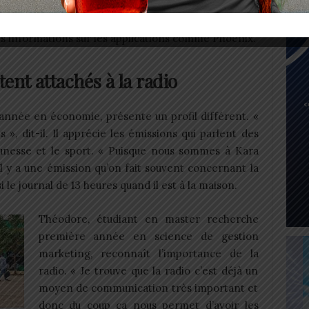
nnée de gestion, rejoint ce constat. « Moi
radio de nos jours parce c’est une perte du temps au
e les informations sur les applications comme Phoenix.
ent attachés à la radio
année en économie, présente un profil différent. «
s », dit-il. Il apprécie les émissions qui parlent des
eunesse et le sport. « Puisque nous sommes à Kara
l y a une émission qu’on fait souvent concernant la
si le journal de 13 heures quand il est à la maison.
Théodore, étudiant en master recherche
première année en science de gestion
marketing, reconnaît l’importance de la
radio. « Je trouve que la radio c’est déjà un
moyen de communication très important et
donc du coup ça nous permet d’avoir les