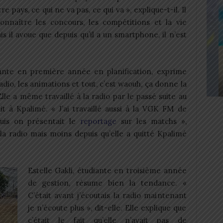
pays, ce qui ne va pas, ce qui va », explique-t-il. Il
nnaître les concours, les compétitions et la vie
s il avoue que depuis qu’il a un smartphone, il n’est
ante en première année en planification, exprime
adio, les animations et tout, c’est waouh, ça donne la
 Elle a même travaillé à la radio par le passé suite au
t à Kpalimé. « J’ai travaillé aussi à la VGK FM de
puis on présentait le
reportage
sur les matchs »,
 la radio mais moins depuis qu’elle a quitté Kpalimé
Estelle Gakli, étudiante en troisième année
de gestion, résume bien la tendance. «
C’était avant j’écoutais la radio maintenant
je n’écoute plus », dit-elle. Elle explique que
c’était le fait qu’elle n’avait pas de