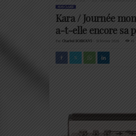
Accueil
Non classé
Kara / Journée mondiale de la Rad
NON CLASSÉ
Kara / Journée mond
a-t-elle encore sa p
Par
Charbel SOSSOUVI
-
15 février 2026
61