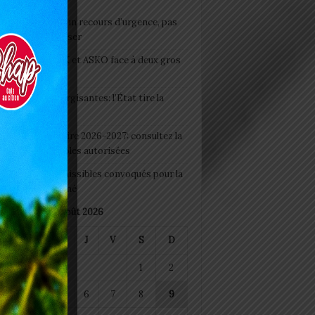
e du lendemain : un recours d’urgence, pas
abitude à banaliser
clubs CAF: ASCK et ASKO face à deux gros
eaux
 Boissons énergisantes: l’État tire la
tte d’alarme
 Rentrée scolaire 2026-2027: consultez la
 officielle des écoles autorisées
 2026 : les admissibles convoqués pour la
e médicale à Lomé
août 2026
M
M
J
V
S
D
1
2
4
5
6
7
8
9