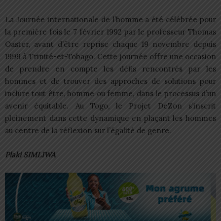
La Journée internationale de l’homme a été célébrée pour
la première fois le 7 février 1992 par le professeur Thomas
Oaster, avant d’être reprise chaque 19 novembre depuis
1999 à Trinité-et-Tobago. Cette journée offre une occasion
de prendre en compte les défis rencontrés par les
hommes et de trouver des approches de solutions pour
inclure tout être, homme ou femme, dans le processus d’un
avenir équitable. Au Togo, le Projet DeZon s’inscrit
pleinement dans cette dynamique en plaçant les hommes
au centre de la réflexion sur l’égalité de genre.
Plaki SIMLIWA