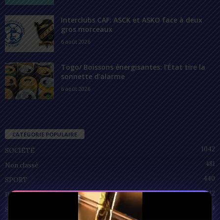
Interclubs CAF: ASCK et ASKO face à deux
gros morceaux
6 août 2026
Togo/ Boissons énergisantes: l’État tire la
sonnette d’alarme
6 août 2026
CATÉGORIE POPULAIRE
1042
SOCIÉTÉ
481
Non classé
440
SPORT
212
POLITIQUE
94
SANTÉ