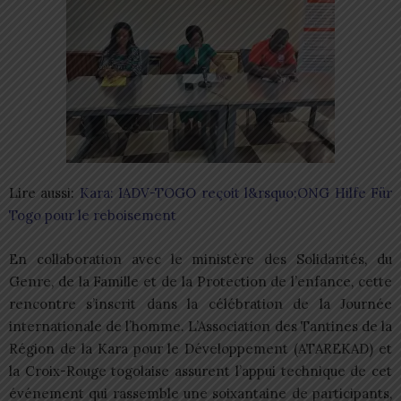
Lire aussi:
Kara: IADV-TOGO reçoit l&rsquo;ONG Hilfe Für
Togo pour le reboisement
En collaboration avec le ministère des Solidarités, du
Genre, de la Famille et de la Protection de l’enfance, cette
rencontre s’inscrit dans la célébration de la Journée
internationale de l’homme. L’Association des Tantines de la
Région de la Kara pour le Développement (ATAREKAD) et
la Croix-Rouge togolaise assurent l’appui technique de cet
événement qui rassemble une soixantaine de participants,