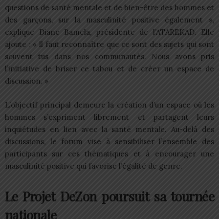
questions de santé mentale et de bien-être des hommes et
des garçons, sur la masculinité positive également »,
explique Diane Bamela, présidente de l’ATAREKAD. Elle
ajoute : « Il faut reconnaître que ce sont des sujets qui sont
souvent tus dans nos communautés. Nous avons pris
l’initiative de briser ce tabou et de créer un espace de
discussion. »
L’objectif principal demeure la création d’un espace où les
hommes s’expriment librement et partagent leurs
inquiétudes en lien avec la santé mentale. Au-delà des
discussions, le forum vise à sensibiliser l’ensemble des
participants sur ces thématiques et à encourager une
masculinité positive qui favorise l’égalité de genre.
Le Projet DeZon poursuit sa tournée
nationale