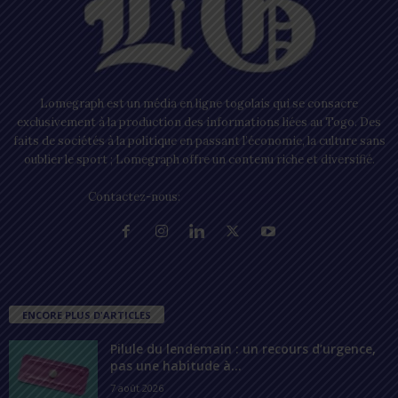
Lomegraph est un média en ligne togolais qui se consacre
exclusivement à la production des informations liées au Togo. Des
faits de sociétés à la politique en passant l’économie, la culture sans
oublier le sport ; Lomegraph offre un contenu riche et diversifié.
Contactez-nous:
contact@lomegraph.tg
ENCORE PLUS D'ARTICLES
Pilule du lendemain : un recours d’urgence,
pas une habitude à...
7 août 2026