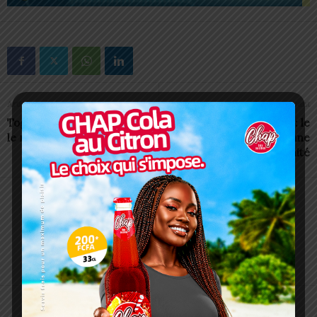
Article précédent
Article suivant
Togo/Indiscipline scolaire:
Bourse recherche : le
le ministre brandit le bâton
gouvernement ouvre une
nouvelle opportunité
Charbel SOSSOUVI
ARTICLES CONNEXES
PLUS DE L'AUTEUR