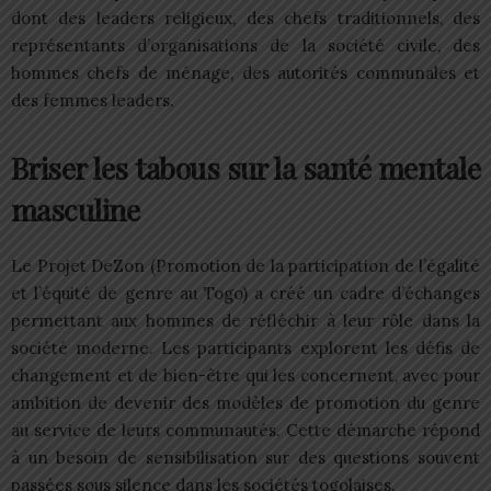
dont des leaders religieux, des chefs traditionnels, des
représentants d’organisations de la société civile, des
hommes chefs de ménage, des autorités communales et
des femmes leaders.
Briser les tabous sur la santé mentale
masculine
Le Projet DeZon (Promotion de la participation de l’égalité
et l’équité de genre au Togo) a créé un cadre d’échanges
permettant aux hommes de réfléchir à leur rôle dans la
société moderne. Les participants explorent les défis de
changement et de bien-être qui les concernent, avec pour
ambition de devenir des modèles de promotion du genre
au service de leurs communautés. Cette démarche répond
à un besoin de sensibilisation sur des questions souvent
passées sous silence dans les sociétés togolaises.