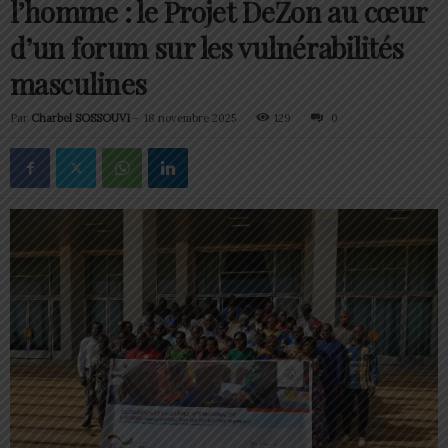
l’homme : le Projet DeZon au cœur
d’un forum sur les vulnérabilités
masculines
Par
Charbel SOSSOUVI
-
18 novembre 2025
129
0