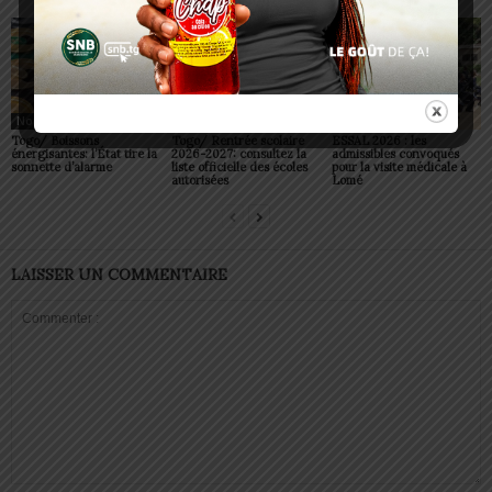
Non classé
Non classé
Non classé
Togo/ Boissons
Togo/ Rentrée scolaire
ESSAL 2026 : les
énergisantes: l’État tire la
2026-2027: consultez la
admissibles convoqués
sonnette d’alarme
liste officielle des écoles
pour la visite médicale à
autorisées
Lomé
LAISSER UN COMMENTAIRE