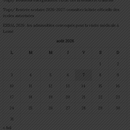
Togo/ Boissons énergisantes: l’État tire la sonnette d’alarme
Togo/ Rentrée scolaire 2026-2027: consultez la liste officielle des
écoles autorisées
ESSAL 2026 : les admissibles convoqués pour la visite médicale à
Lomé
août 2026
L
M
M
J
V
S
D
1
2
3
4
5
6
7
8
9
10
11
12
13
14
15
16
17
18
19
20
21
22
23
24
25
26
27
28
29
30
31
« Juil