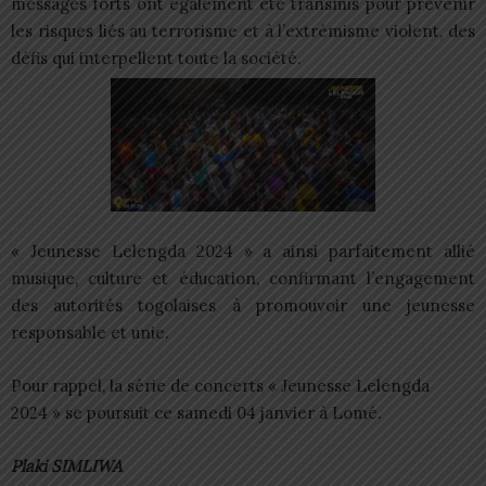
messages forts ont également été transmis pour prévenir
les risques liés au terrorisme et à l’extrémisme violent, des
défis qui interpellent toute la société.
« Jeunesse Lelengda 2024 » a ainsi parfaitement allié
musique, culture et éducation, confirmant l’engagement
des autorités togolaises à promouvoir une jeunesse
responsable et unie.
Pour rappel, la série de concerts « Jeunesse Lelengda
2024 » se poursuit ce samedi 04 janvier à Lomé.
Plaki SIMLIWA