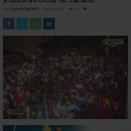
Par
Charbel SOSSOUVI
-
4 janvier 2025
81
0