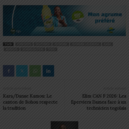
TAGS
CONCERTS
FEATURED
JEUNESSE
JEUNESSE LELENGDA
KARA
MUSIQUE
SENSIBILISATION
TOGO
Article précédent
Article suivant
Kara/Danse Kamou: Le
Elim CAN F 2026: Les
canton de Bohou respecte
Eperviers Dames face à un
la tradition
technicien togolais