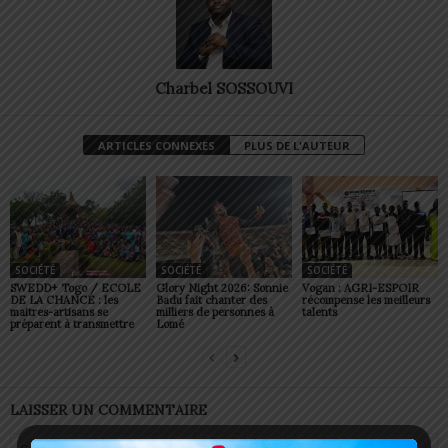
Charbel SOSSOUVI
ARTICLES CONNEXES
PLUS DE L'AUTEUR
SOCIÉTÉ
SOCIÉTÉ
SOCIÉTÉ
SWEDD+ Togo / ECOLE
Glory Night 2026: Sonnie
Vogan : AGRI-ESPOIR
DE LA CHANCE : les
Badu fait chanter des
récompense les meilleurs
maitres-artisans se
milliers de personnes à
talents
préparent à transmettre
Lomé
LAISSER UN COMMENTAIRE