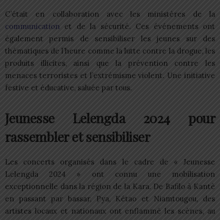
C’était en collaboration avec les ministères de la
communication
et de la sécurité. Ces événements ont
également permis de sensibiliser les jeunes sur des
thématiques de l’heure comme la lutte contre la drogue, les
produits illicites, ainsi que la prévention contre les
menaces terroristes et l’extrémisme violent. Une initiative
festive et éducative, saluée par tous.
Jeunesse Lelengda 2024 pour
rassembler et sensibiliser
Les concerts organisés dans le cadre de « Jeunesse
Lelengda 2024 » ont connu une mobilisation
exceptionnelle dans la région de la Kara. De Bafilo à Kantè
en passant par bassar, Pya, Kétao et Niamtougou, des
artistes locaux et nationaux ont enflammé les scènes, au