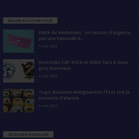
ENCORE PLUS D'ARTICLES
Pilule du lendemain : un recours d’urgence,
pas une habitude à...
7 août 2026
Interclubs CAF: ASCK et ASKO face à deux
gros morceaux
6 août 2026
Togo/ Boissons énergisantes: l’État tire la
sonnette d’alarme
6 août 2026
CATÉGORIE POPULAIRE