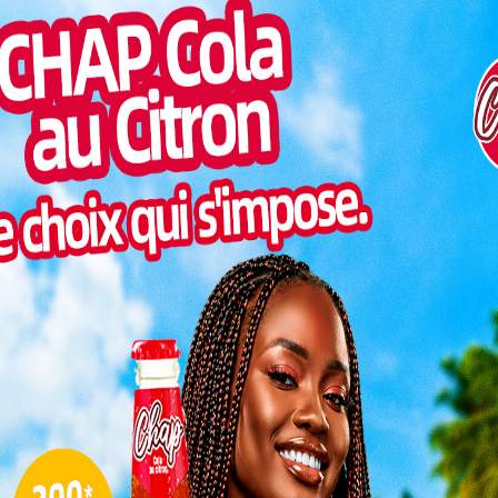
Togo/
liste
tant don en technologies d’assistance, ce vendredi 17
ESSAL
cadre de la 33
ᵉ
Journée internationale des personnes
visit
 un ordinateur et une imprimante laser avec scanner
SWED
golaise des Associations de Personnes Handicapées
maitr
mmission Nationale des Droits de l’Homme (CNDH). Ce
Glory
diants handicapés visuels aux ressources académiques
milli
a communauté universitaire.
Vogan
talen
re que «
rsonnes
usif et
L
uni des
es
droits
andicap
3
PH, le
i Kwao
10