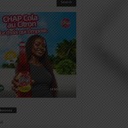
abonnez
il