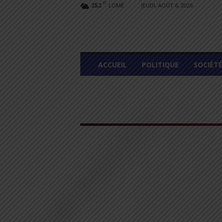
C
LOMÉ
JEUDI, AOÛT 6, 2026
25.2
L
ACCUEIL
POLITIQUE
SOCIÉT
O
M
E
G
R
A
P
H