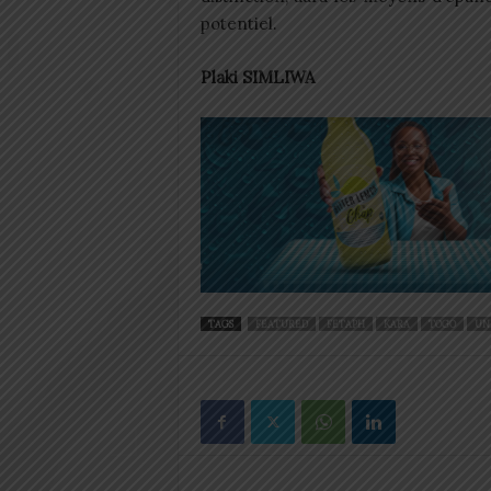
potentiel.
Plaki SIMLIWA
TAGS
FEATURED
FETAPH
KARA
TOGO
UN