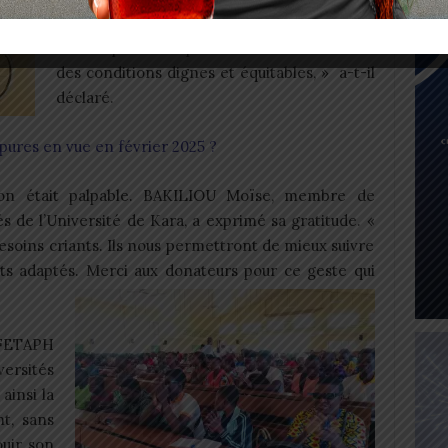
d’inclusion des étudiants en situation de
handicap. Il leur permettra d’étudier dans
des conditions dignes et équitables, » a-t-il
déclaré.
pures en vue en février 2025 ?
tion était palpable. BAKILIOU Moïse, membre de
és de l’Université de Kara, a exprimé sa gratitude. «
oins criants. Ils nous permettront de mieux suivre
ts adaptés. Merci aux donateurs pour ce geste qui
 FETAPH
ersités
ainsi la
t, sans
ouir son