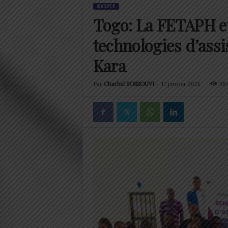
SOCIÉTÉ
Togo: La FETAPH et
technologies d’assi
Kara
Par
Charbel SOSSOUVI
-
17 janvier 2025
38