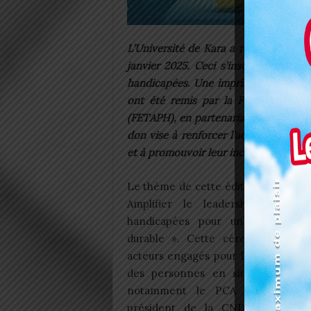
L’Université de Kara a reçu un impor
janvier 2025. Ceci s’inscrit dans le 
handicapées. Une imprimante braille,
ont été remis par la Fédération To
(FETAPH), en partenariat avec la Co
don vise à renforcer l’accès des étu
et à promouvoir leur inclusion dans l
Le thème de cette édition n’est aut
Amplifier le leadership des pe
handicapées pour un avenir incl
durable ». Cette cérémonie a ré
acteurs engagés pour la défense d
des personnes en situation de h
notamment le PCA de la FETA
président de la CNDH Me Ohin