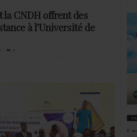
 la CNDH offrent des
stance à l’Université de
4
0
S’
E-ma