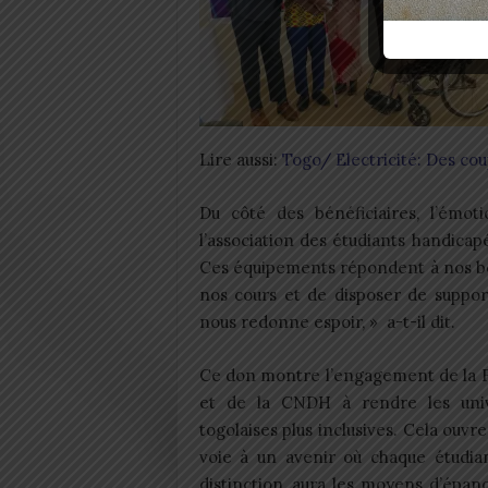
Lire aussi:
Togo/ Electricité: Des cou
Du côté des bénéficiaires, l’émo
l’association des étudiants handicap
Ces équipements répondent à nos bes
nos cours et de disposer de suppor
nous redonne espoir, » a-t-il dit.
Ce don montre l’engagement de la
et de la CNDH à rendre les univ
togolaises plus inclusives. Cela ouvre 
voie à un avenir où chaque étudian
distinction, aura les moyens d’épan