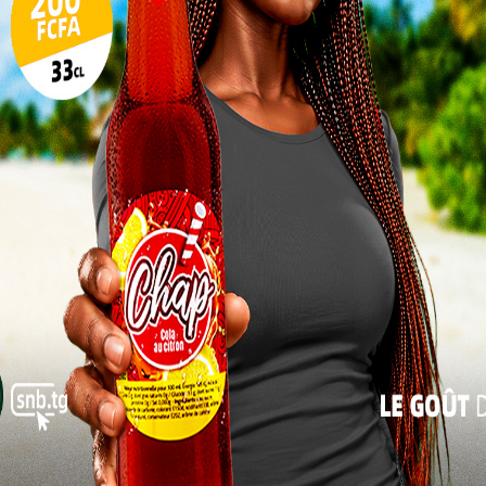
 œuvres
17
es.
24
l pour une inclusion durable à
31
« Juil
dente du conseil d’administration de la FETAPH,
nts : « Les étudiants handicapés visuels doivent
 en braille pour réussir leur parcours académique.
 mieux s’intégrer et de bénéficier d’une formation
iqué.
Le directeur du Centre des œuvres
universitaires de Kara (COUK-UK), GBEOU-
KPAYLE Nadjombé, s’est réjoui de cette
initiative. « Ce matériel de pointe en braille
est un appui précieux pour notre politique