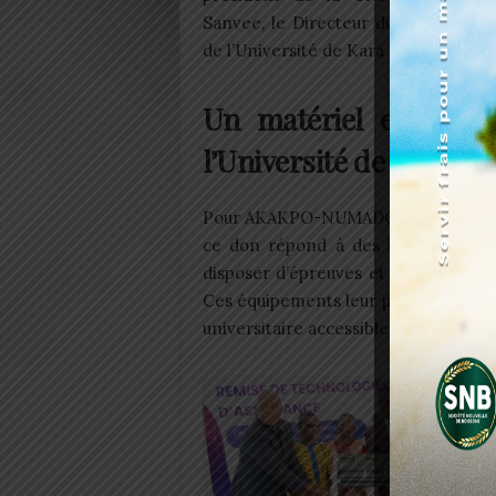
Sanvee, le Directeur du centre des
de l’Université de Kara et bien d’autr
Un matériel essentie
l’Université de Kara
Pour AKAKPO-NUMADO Enyonam, prési
ce don répond à des besoins pressa
disposer d’épreuves et de documents
Ces équipements leur permettront de
universitaire accessible, » a-t-il expl