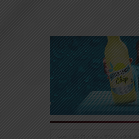
Accueil
SOCIÉTÉ
Togo: La FETAPH et la CNDH offren