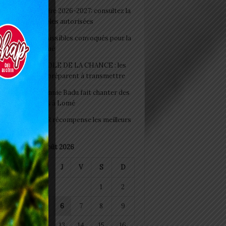
 Rentrée scolaire 2026-2027: consultez la
 officielle des écoles autorisées
 2026 : les admissibles convoqués pour la
e médicale à Lomé
D+ Togo / ECOLE DE LA CHANCE : les
es-artisans se préparent à transmettre
 Night 2026: Sonnie Badu fait chanter des
ers de personnes à Lomé
 : AGRI-ESPOIR récompense les meilleurs
ts
août 2026
M
M
J
V
S
D
1
2
4
5
6
7
8
9
11
12
13
14
15
16