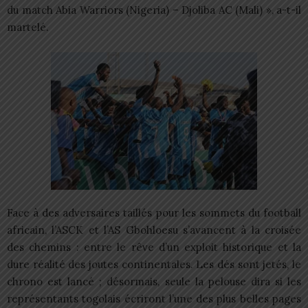
du match Abia Warriors (Nigeria) – Djoliba AC (Mali) », a-t-il
martelé.
Face à des adversaires taillés pour les sommets du football
africain, l’ASCK et l’AS Gbohloesu s’avancent à la croisée
des chemins : entre le rêve d’un exploit historique et la
dure réalité des joutes continentales. Les dés sont jetés, le
chrono est lancé ; désormais, seule la pelouse dira si les
représentants togolais écriront l’une des plus belles pages