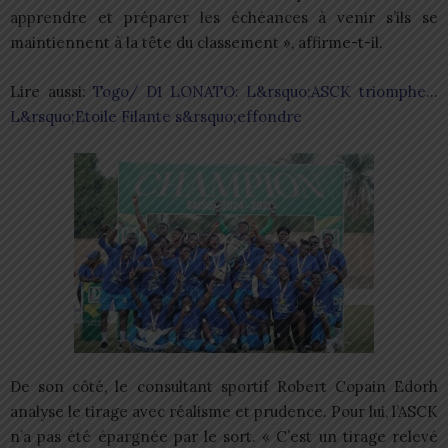
apprendre et préparer les échéances à venir s’ils se
maintiennent à la tête du classement », affirme-t-il.
Lire aussi:
Togo/ D1 LONATO: L&rsquo;ASCK triomphe…
L&rsquo;Etoile Filante s&rsquo;effondre
De son côté, le consultant sportif Robert Copain Edorh
analyse le tirage avec réalisme et prudence. Pour lui, l’ASCK
n’a pas été épargnée par le sort. « C’est un tirage relevé