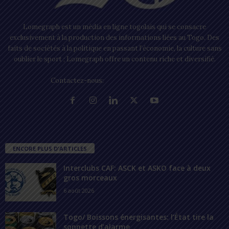
Lomegraph est un média en ligne togolais qui se consacre
exclusivement à la production des informations liées au Togo. Des
faits de sociétés à la politique en passant l’économie, la culture sans
oublier le sport ; Lomegraph offre un contenu riche et diversifié.
Contactez-nous:
contact@lomegraph.tg
ENCORE PLUS D'ARTICLES
Interclubs CAF: ASCK et ASKO face à deux
gros morceaux
6 août 2026
Togo/ Boissons énergisantes: l’État tire la
sonnette d’alarme