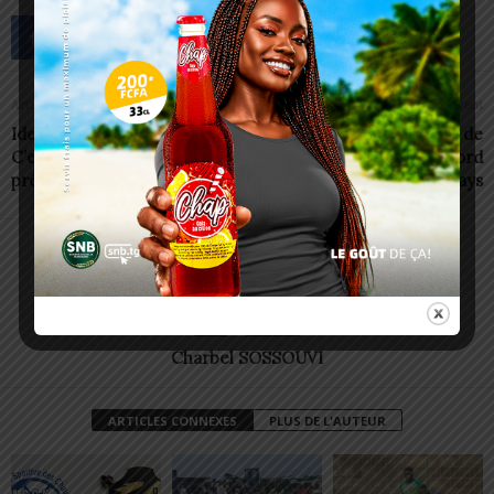
Article précédent
Article suivant
Identification biométrique:
Togo/CEET: 14 jours de
C’est le tour de la
coupures annoncés au nord
préfecture d’Agoè-Nyivé
du pays
Charbel SOSSOUVI
ARTICLES CONNEXES
PLUS DE L'AUTEUR