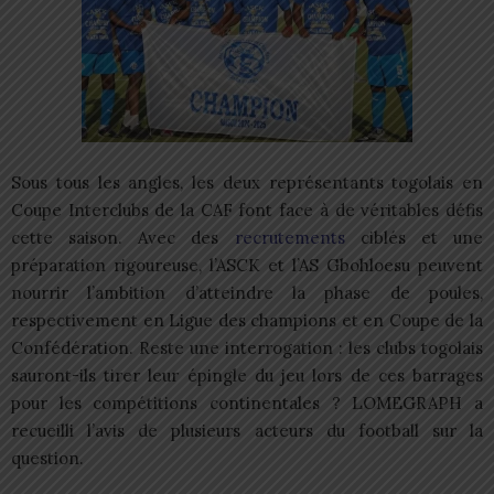
Sous tous les angles, les deux représentants togolais en
Coupe Interclubs de la CAF font face à de véritables défis
cette saison. Avec des
recrutements
ciblés et une
préparation rigoureuse, l’ASCK et l’AS Gbohloesu peuvent
nourrir l’ambition d’atteindre la phase de poules,
respectivement en Ligue des champions et en Coupe de la
Confédération. Reste une interrogation : les clubs togolais
sauront-ils tirer leur épingle du jeu lors de ces barrages
pour les compétitions continentales ? LOMEGRAPH a
recueilli l’avis de plusieurs acteurs du football sur la
question.