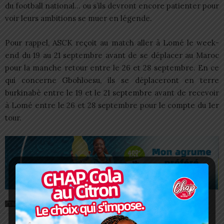
du football national… ou s’ils devront encore patienter pour
voir leurs ambitions se muer en légende.
Pour rappel, ASCK reçoit au match aller à Lomé le week-
end du 19 au 21 septembre avant de se déplacer au Maroc
pour la manche retour entre le 26 et 28 septembre. En ce
qui concerne Gbohloesu, ils se déplaceront en terre
burkinabè entre le 19 et le 21 septembre avant de recevoir
à Lomé entre le 26 et 28 septembre pour le compte du 1er
tour.
TAGS
CAF
FEATURED
INTERCLUBS