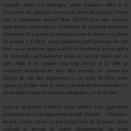
togolais dans ces barrages, nous sommes allés à la
rencontre de plusieurs acteurs du football national. Parmi
eux, le journaliste sportif Stan AZIATO livre une analyse
sans détour. Selon lui, les Chauffeurs de la Kozah disposent
désormais des atouts nécessaires pour se hisser en phase
de poules. « L’ASCK, après plusieurs participations, devrait
être en ce moment apte à défier le continent parce qu’il a
eu à prendre suffisamment donc on devrait miser sur ce
club. Mais il ne rassure pas trop, même si le club se
renforce actuellement avec des recrues. De toutes les
façons, ils ont des arguments et, ça reste du foot, toute
équipe peut faire mal. Il revient au club de bien travailler et
de mobiliser aussi les moyens adéquats », a-t-il déclaré.
Loin de se limiter à l’ASCK, Stan AZIATO s’est également
prononcé sur les perspectives du club d’Aného. « Gbohloe-
su, par contre, on ne va pas exiger trop de lui parce qu’on
connaît le niveau de notre championnat. Ils iront