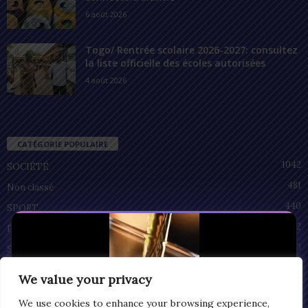
6 août 2026
Togo/ Rentrée scolaire 2026-2027: consultez
la liste officielle des écoles autorisées
4 août 2026
CATÉGORIE POPULAIRE
1042
SOCIÉTÉ
481
Non classé
440
SPORT
212
POLITIQUE
93
SANTÉ
55
ECONOMIE
We value your privacy
51
CULTURE
We use cookies to enhance your browsing experience,