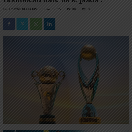
Par
Charbel SOSSOUVI
-
12 août 2025
80
0