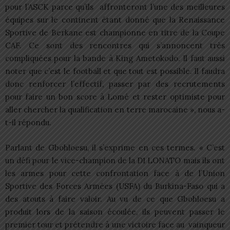
pour l’ASCK parce qu’ils affronteront l’une des meilleures
équipes sur le continent étant donné que la Renaissance
Sportive de Berkane est championne en titre de la Coupe
CAF. Ce sont des rencontres qui s’annoncent très
compliquées pour la bande à King Ametokodo. Il faut aussi
noter que c’est le football et que tout est possible. Il faudra
donc renforcer l’effectif, passer par des recrutements
pour faire un bon score à Lomé et rester optimiste pour
aller chercher la qualification en terre marocaine », nous a-
t-il répondu.
Parlant de Gbohloesu, il s’exprime en ces termes. « C’est
un défi pour le vice-champion de la D1 LONATO mais ils ont
les armes pour cette confrontation face à de l’Union
Sportive des Forces Armées (USFA) du Burkina-Faso qui a
des atouts à faire valoir. Au vu de ce que Gbohloesu a
produit lors de la saison écoulée, ils peuvent passer le
premier tour et prétendre à une victoire face au vainqueur