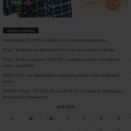
Articles récents
Interclubs CAF: ASCK et ASKO face à deux gros morceaux
Togo/ Boissons énergisantes: l’État tire la sonnette d’alarme
Togo/ Rentrée scolaire 2026-2027: consultez la liste officielle des
écoles autorisées
ESSAL 2026 : les admissibles convoqués pour la visite médicale à
Lomé
SWEDD+ Togo / ECOLE DE LA CHANCE : les maitres-artisans se
préparent à transmettre
août 2026
L
M
M
J
V
S
D
1
2