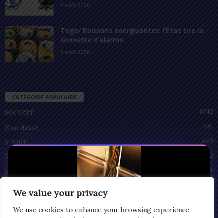
6 août 2026
Togo/ Boissons énergisantes: l’État tire la
sonnette d’alarme
6 août 2026
CATÉGORIE POPULAIRE
1042
SOCIÉTÉ
481
Non classé
440
SPORT
212
POLITIQUE
94
SANTÉ
55
ECONOMIE
We value your privacy
51
CULTURE
We use cookies to enhance your browsing experience,