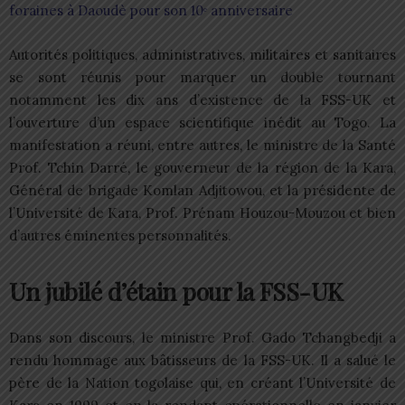
foraines à Daoudè pour son 10ᵉ anniversaire
Autorités politiques, administratives, militaires et sanitaires
se sont réunis pour marquer un double tournant
notamment les dix ans d’existence de la FSS-UK et
l’ouverture d’un espace scientifique inédit au Togo. La
manifestation a réuni, entre autres, le ministre de la Santé
Prof. Tchin Darré, le gouverneur de la région de la Kara,
Général de brigade Komlan Adjitowou, et la présidente de
l’Université de Kara, Prof. Prénam Houzou-Mouzou et bien
d’autres éminentes personnalités.
Un jubilé d’étain pour la FSS-UK
Dans son discours, le ministre Prof. Gado Tchangbedji a
rendu hommage aux bâtisseurs de la FSS-UK. Il a salué le
père de la Nation togolaise qui, en créant l’Université de