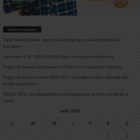
Articles récents
Pilule du lendemain : un recours d’urgence, pas une habitude à
banaliser
Interclubs CAF: ASCK et ASKO face à deux gros morceaux
Togo/ Boissons énergisantes: l’État tire la sonnette d’alarme
Togo/ Rentrée scolaire 2026-2027: consultez la liste officielle des
écoles autorisées
ESSAL 2026 : les admissibles convoqués pour la visite médicale à
Lomé
août 2026
L
M
M
J
V
S
D
1
2