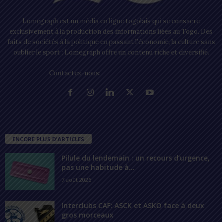
Lomegraph est un média en ligne togolais qui se consacre
exclusivement à la production des informations liées au Togo. Des
faits de sociétés à la politique en passant l’économie, la culture sans
oublier le sport ; Lomegraph offre un contenu riche et diversifié.
Contactez-nous:
contact@lomegraph.tg
ENCORE PLUS D'ARTICLES
Pilule du lendemain : un recours d’urgence,
pas une habitude à...
7 août 2026
Interclubs CAF: ASCK et ASKO face à deux
gros morceaux