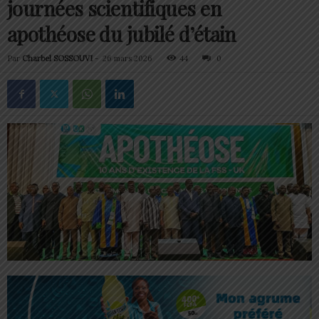
journées scientifiques en
apothéose du jubilé d’étain
Par
Charbel SOSSOUVI
-
26 mars 2026
44
0