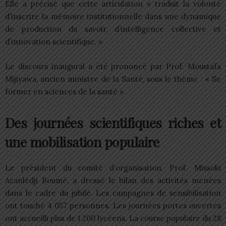
Elle a précisé que cette articulation « traduit la volonté
d’inscrire la mémoire institutionnelle dans une dynamique
de production du savoir, d’intelligence collective et
d’innovation scientifique. »
Le discours inaugural a été prononcé par Prof. Moustafa
Mijiyawa, ancien ministre de la Santé, sous le thème : « Se
former en sciences de la santé ».
Des journées scientifiques riches et
une mobilisation populaire
Le président du comité d’organisation, Prof. Missoki
Azanlédji Boumé, a dressé le bilan des activités menées
dans le cadre du jubilé. Les campagnes de sensibilisation
ont touché 4 057 personnes. Les journées portes ouvertes
ont accueilli plus de 1 200 lycéens. La course populaire du 28