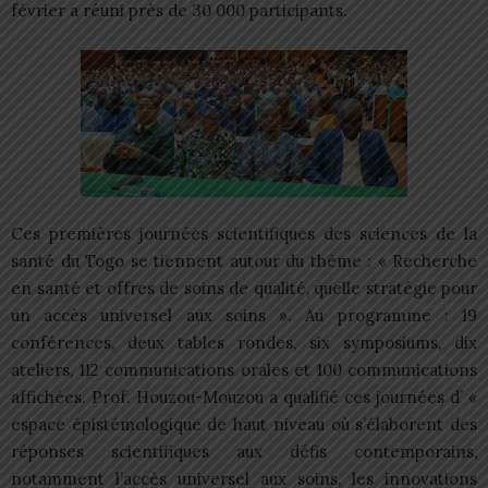
février a réuni près de 30 000 participants.
Ces premières journées scientifiques des sciences de la
santé du Togo se tiennent autour du thème : « Recherche
en santé et offres de soins de qualité, quelle stratégie pour
un accès universel aux soins ». Au programme : 19
conférences, deux tables rondes, six symposiums, dix
ateliers, 112 communications orales et 100 communications
affichées. Prof. Houzou-Mouzou a qualifié ces journées d’ «
espace épistémologique de haut niveau où s’élaborent des
réponses scientifiques aux défis contemporains,
notamment l’accès universel aux soins, les innovations