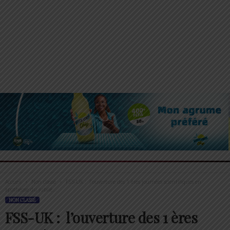
Accueil
Non classé
FSS-UK : l’ouverture des 1 ères journées scientifiques en
apothéose du jubilé...
NON CLASSÉ
FSS-UK : l’ouverture des 1 ères