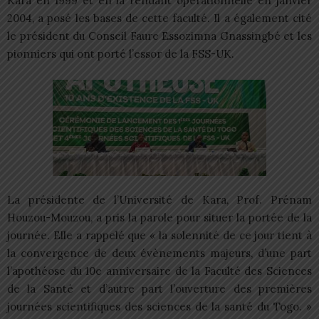
Kara en 1999 et en la rendant opérationnelle en janvier
2004, a posé les bases de cette faculté. Il a également cité
le président du Conseil Faure Essozimna Gnassingbé et les
pionniers qui ont porté l’essor de la FSS-UK.
La présidente de l’Université de Kara, Prof. Prénam
Houzou-Mouzou, a pris la parole pour situer la portée de la
journée. Elle a rappelé que « la solennité de ce jour tient à
la convergence de deux évènements majeurs, d’une part
l’apothéose du 10e anniversaire de la Faculté des Sciences
de la Santé et d’autre part l’ouverture des premières
journées scientifiques des sciences de la santé du Togo. »