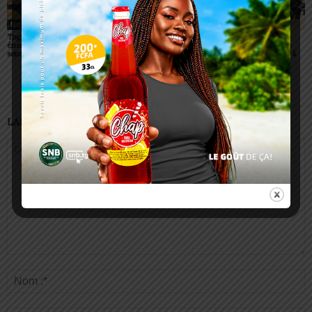
Non classé
Non classé
Non classé
Togo/ Boissons
Togo/ Rentrée scolaire
ESSAL 2026 : les
énergisantes: l’État tire la
2026-2027: consultez la
admissibles convoqués
sonnette d’alarme
liste officielle des écoles
pour la visite médicale à
autorisées
Lomé
LAISSER UN COMMENTAIRE