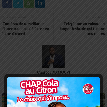
Article précédent
Article suivant
Caméras de surveillance :
Téléphone au volant : le
filmer oui, mais déclarer en
danger invisible qui tue sur
ligne d’abord
nos routes
Charbel SOSSOUVI
ARTICLES CONNEXES
PLUS DE L'AUTEUR