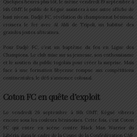
Quelques heures plus tôt, le même vendredi 19 septembre à
14h GMT, le public de Kégué assistera à une autre affiche de
haut niveau. Dadjè FC, révélation du championnat béninois,
croisera le fer avec Al Ahli de Tripoli, un habitué des
grandes joutes africaines.
Pour Dadjè FC, c’est un baptême du feu en Ligue des
Champions. Le club mise sur sa jeunesse, son enthousiasme
et le soutien du public togolais pour créer la surprise. Mais
face à une formation libyenne rompue aux compétitions
continentales, le défi s’annonce colossal.
Coton FC en quête d’exploit
Le vendredi 26 septembre à 16h GMT, Kégué vibrera
encore sous les couleurs béninoises. Cette fois, c’est Coton
FC qui entre en scène contre Black Man Warrior du
Libéria, dans le cadre de la Coupe de la Confédération CAF.