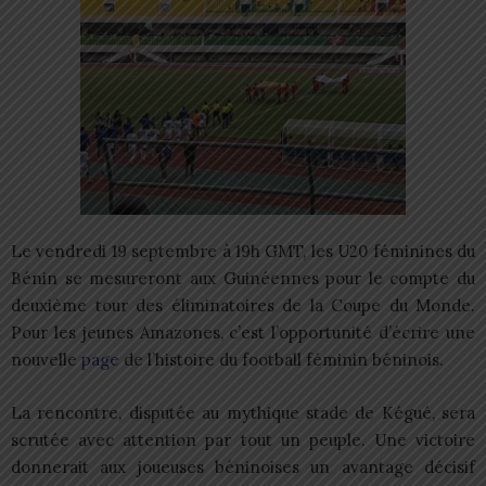
Le vendredi 19 septembre à 19h GMT, les U20 féminines du
Bénin se mesureront aux Guinéennes pour le compte du
deuxième tour des éliminatoires de la Coupe du Monde.
Pour les jeunes Amazones, c’est l’opportunité d’écrire une
nouvelle
page
de l’histoire du football féminin béninois.
La rencontre, disputée au mythique stade de Kégué, sera
scrutée avec attention par tout un peuple. Une victoire
donnerait aux joueuses béninoises un avantage décisif