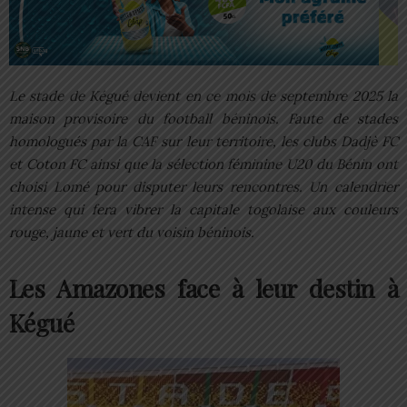
Le stade de Kégué devient en ce mois de septembre 2025 la
maison provisoire du football béninois. Faute de stades
homologués par la CAF sur leur territoire, les clubs Dadjè FC
et Coton FC ainsi que la sélection féminine U20 du Bénin ont
choisi Lomé pour disputer leurs rencontres. Un calendrier
intense qui fera vibrer la capitale togolaise aux couleurs
rouge, jaune et vert du voisin béninois.
Les Amazones face à leur destin à
Kégué