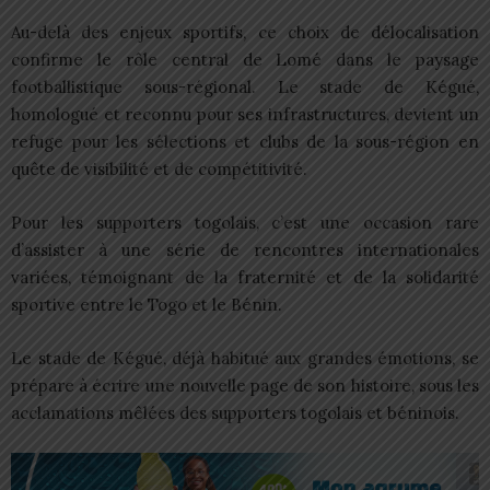
Au-delà des enjeux sportifs, ce choix de délocalisation
confirme le rôle central de Lomé dans le paysage
footballistique sous-régional. Le stade de Kégué,
homologué et reconnu pour ses infrastructures, devient un
refuge pour les sélections et clubs de la sous-région en
quête de visibilité et de compétitivité.
Pour les supporters togolais, c’est une occasion rare
d’assister à une série de rencontres internationales
variées, témoignant de la fraternité et de la solidarité
sportive entre le Togo et le Bénin.
Le stade de Kégué, déjà habitué aux grandes émotions, se
prépare à écrire une nouvelle page de son histoire, sous les
acclamations mêlées des supporters togolais et béninois.