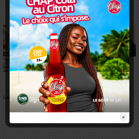
ARTICLES CONNEXES
PLUS DE L'AUTEUR
Non classé
Non classé
Non classé
Togo/ Rentrée scolaire
ESSAL 2026 : les
Glory Night 2026: Dr
2026-2027: consultez la
admissibles convoqués
Sonnie Badu reçu par
liste officielle des écoles
pour la visite médicale à
Faure Gnassingbé
autorisées
Lomé
LAISSER UN COMMENTAIRE