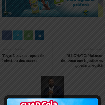
Article précédent
Article suivant
Togo: Nouveau report de
D1 LONATO: Haknour
l’élection des maires
dénonce une injustice et
appelle à l’équité
Charbel SOSSOUVI