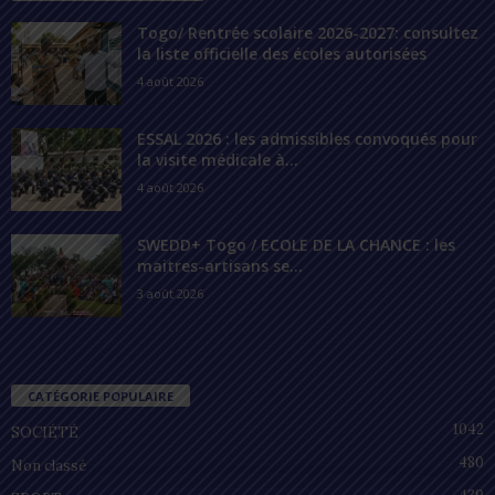
Togo/ Rentrée scolaire 2026-2027: consultez
la liste officielle des écoles autorisées
4 août 2026
ESSAL 2026 : les admissibles convoqués pour
la visite médicale à...
4 août 2026
SWEDD+ Togo / ECOLE DE LA CHANCE : les
maitres-artisans se...
3 août 2026
CATÉGORIE POPULAIRE
1042
SOCIÉTÉ
480
Non classé