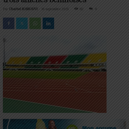
Par
Charbel SOSSOUVI
-
16 septembre 2025
112
0