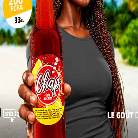
ié au Royaume-Uni
dres.
17
24
économie numérique
31
« Juil
end deux étapes
e demande
itanniques, puis postuler à au moins trois
le site officiel Chevening.org/find-a-course. En
ir le formulaire dédié à la bourse sur
Avec les bourses Chevening, les autorités
togolaises encouragent la jeunesse à saisir
cette chance unique de formation
internationale, afin de revenir enrichir le
pays de nouvelles compétences et