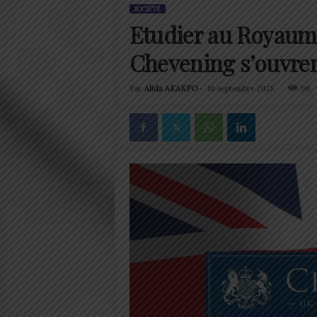
SOCIÉTÉ
Etudier au Royaume
Chevening s’ouvren
Par
Alida AKAKPO
-
10 septembre 2025
96