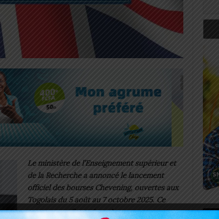
Le ministère de l’Enseignement supérieur et
de la Recherche a annoncé le lancement
officiel des bourses Chevening, ouvertes aux
Togolais du 5 août au 7 octobre 2025. Ce
programme, financé par le gouvernement
Art