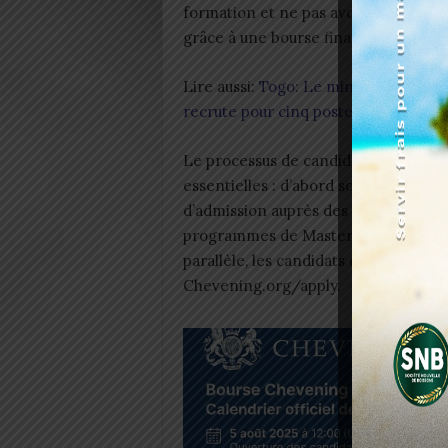
formation et ne pas avoir déjà étud
grâce à une bourse financée par Lon
Lire aussi:
Togo: Le ministère de l’
recrute pour cinq postes
Le processus de candidature compr
essentielles : d’abord soumettre un
d’admission auprès des universités br
programmes de Master identifiés sur 
parallèle, les candidats doivent rempl
Chevening.org/apply.