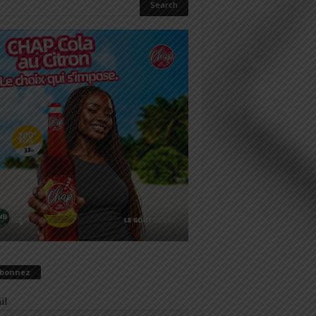
abonnez
il