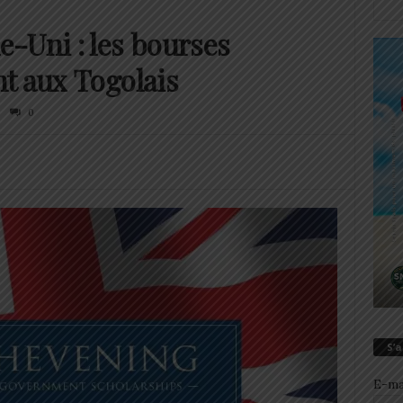
-Uni : les bourses
t aux Togolais
0
S’
E-ma