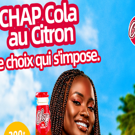
britannique, offre aux étudiants et jeunes
Inter
professionnels la possibilité de poursuivre un
morc
Master au
Royaume-Uni
.
Togo/
sonne
wealth en 2022, le pays bénéficie de cette
Togo/
3. Les bourses visent à renforcer les compétences
liste
eur retour pour contribuer au développement
ESSAL
visit
itères et procédure de
SWED
maitr
L
ux candidats
expériences
de premier cycle.
3
regagner le Togo
à l’issue de leur
10