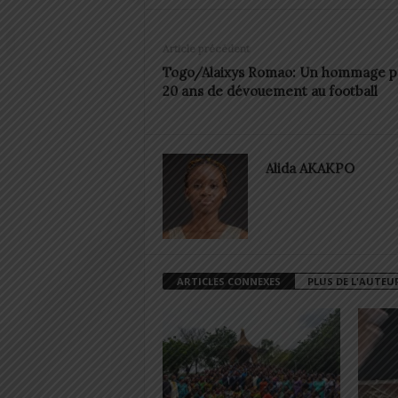
Article précédent
Togo/Alaixys Romao: Un hommage p
20 ans de dévouement au football
Alida AKAKPO
ARTICLES CONNEXES
PLUS DE L'AUTEU