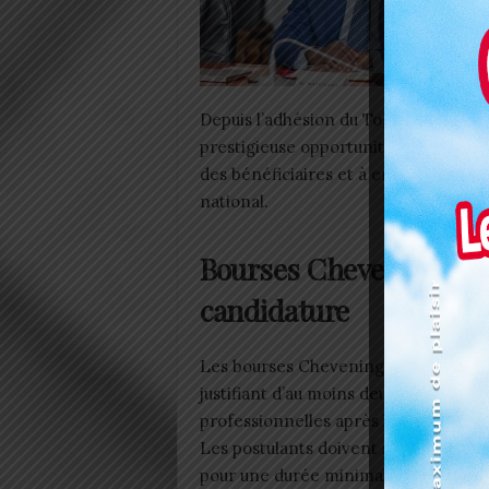
Depuis l’adhésion du Togo au Common
prestigieuse opportunité depuis 202
des bénéficiaires et à encourager l
national.
Bourses Chevening : cr
candidature
Les bourses Chevening s’adressent a
justifiant d’au moins deux années d’
professionnelles après leur diplôme 
Les postulants doivent s’engager à 
pour une durée minimale de deux ans 