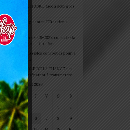
clubs CAF: ASCK et ASKO face à deux gros
eaux
 Boissons énergisantes: l’État tire la
tte d’alarme
 Rentrée scolaire 2026-2027: consultez la
 officielle des écoles autorisées
 2026 : les admissibles convoqués pour la
e médicale à Lomé
D+ Togo / ECOLE DE LA CHANCE : les
es-artisans se préparent à transmettre
août 2026
M
M
J
V
S
D
1
2
4
5
6
7
8
9
11
12
13
14
15
16