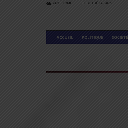
C
LOMÉ
JEUDI, AOÛT 6, 2026
24.7
L
ACCUEIL
POLITIQUE
SOCIÉT
O
M
E
G
R
A
P
H