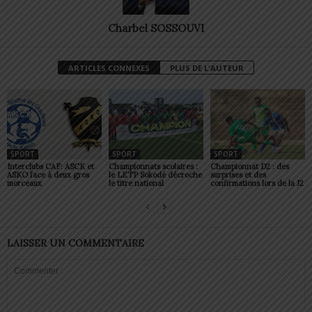
Charbel SOSSOUVI
ARTICLES CONNEXES
PLUS DE L'AUTEUR
SPORT
SPORT
SPORT
Interclubs CAF: ASCK et
Championnats scolaires :
Championnat D2 : des
ASKO face à deux gros
le LETP Sokodé décroche
surprises et des
morceaux
le titre national
confirmations lors de la J2
LAISSER UN COMMENTAIRE