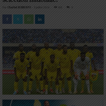
Par
Charbel SOSSOUVI
-
5 juillet 2024
165
0