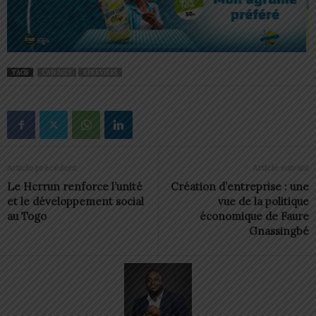
TAGS
CAN 2025
EPERVIERS
Article précédent
Article suivant
Le Hcrrun renforce l’unité
Création d’entreprise : une
et le développement social
vue de la politique
au Togo
économique de Faure
Gnassingbé