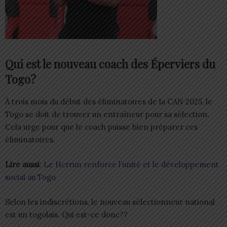
Qui est le nouveau coach des Éperviers du
Togo?
À trois mois du début des éliminatoires de la CAN 2025, le
Togo se doit de trouver un entraîneur pour sa sélection.
Cela urge pour que le coach puisse bien préparer ces
éliminatoires.
Lire aussi
:
Le Hcrrun renforce l’unité et le développement
social au Togo
Selon les indiscrétions, le nouveau sélectionneur national
est un togolais. Qui est-ce donc??