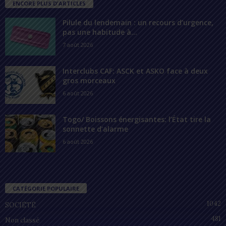
ENCORE PLUS D'ARTICLES
Pilule du lendemain : un recours d’urgence,
pas une habitude à...
7 août 2026
Interclubs CAF: ASCK et ASKO face à deux
gros morceaux
6 août 2026
Togo/ Boissons énergisantes: l’État tire la
sonnette d’alarme
6 août 2026
CATÉGORIE POPULAIRE
1042
SOCIÉTÉ
481
Non classé