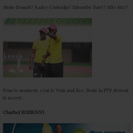
Abalo Dosseh? Kader Coubadja? Nibombé Daré? Affo Atty?
Pour le moment, c’est le Wait and See. Seule la FTF détient
le secret.
Charbel SOSSOUVI