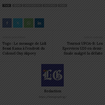
TAGS
BÉNIN
EPERVIERS U20
FEATURED
TOGO
Article précédent
Article suivant
Togo : Le message de Lidi
Tournoi UFOA-B: Les
Bessi Kama à l’endroit du
Eperviers U20 en demi-
Colonel Guy Akpovy
finale malgré la défaite
Redaction
https://lomegraph.tg/