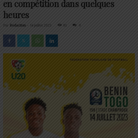
en compétition dans quelques
heures
Par
Redaction
-
14 juillet 2023
81
0