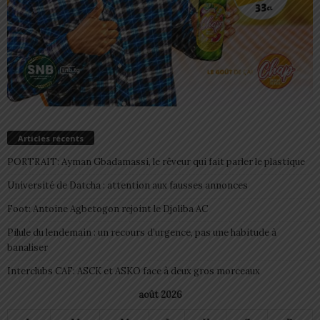
Articles récents
PORTRAIT: Ayman Gbadamassi, le rêveur qui fait parler le plastique
Université de Datcha : attention aux fausses annonces
Foot: Antoine Agbetogon rejoint le Djoliba AC
Pilule du lendemain : un recours d’urgence, pas une habitude à
banaliser
Interclubs CAF: ASCK et ASKO face à deux gros morceaux
août 2026