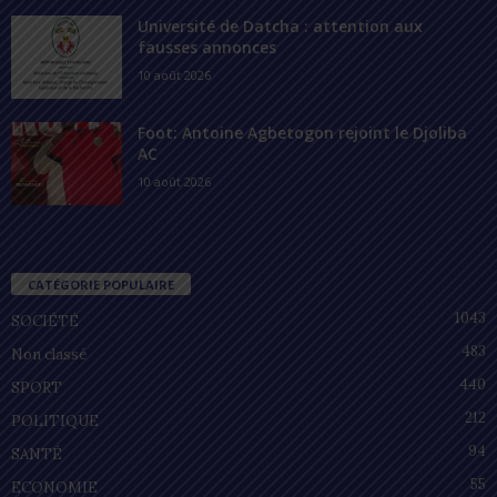
Université de Datcha : attention aux
fausses annonces
10 août 2026
Foot: Antoine Agbetogon rejoint le Djoliba
AC
10 août 2026
CATÉGORIE POPULAIRE
1043
SOCIÉTÉ
483
Non classé
440
SPORT
212
POLITIQUE
94
SANTÉ
55
ECONOMIE