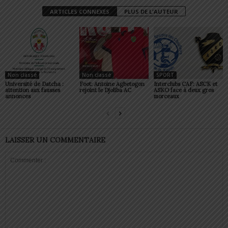
ARTICLES CONNEXES
PLUS DE L'AUTEUR
Non classé
Non classé
SPORT
Université de Datcha :
Foot: Antoine Agbetogon
Interclubs CAF: ASCK et
attention aux fausses
rejoint le Djoliba AC
ASKO face à deux gros
annonces
morceaux
LAISSER UN COMMENTAIRE