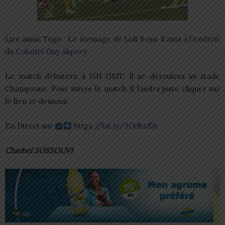
Lire aussi:
Togo : Le message de Lidi Bessi Kama à l’endroit
du Colonel Guy Akpovy
Le match débutera à 15H GMT. Il se déroulera au stade
Champroux. Pour suivre le match, il faudra juste cliquer sur
le lien ci-dessous:
En Direct sur
https://bit.ly/3OdhxEh
Charbel SOSSOUVI