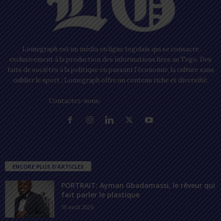
Lomegraph est un média en ligne togolais qui se consacre
exclusivement à la production des informations liées au Togo. Des
faits de sociétés à la politique en passant l’économie, la culture sans
oublier le sport ; Lomegraph offre un contenu riche et diversifié.
Contactez-nous:
contact@lomegraph.tg
ENCORE PLUS D'ARTICLES
PORTRAIT: Ayman Gbadamassi, le rêveur qui
fait parler le plastique
10 août 2026