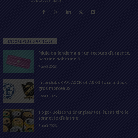
Contactez-nous:
contact@lomegraph.tg
ENCORE PLUS D'ARTICLES
Pilule du lendemain : un recours d’urgence,
pas une habitude à...
7 août 2026
Interclubs CAF: ASCK et ASKO face à deux
gros morceaux
6 août 2026
Togo/ Boissons énergisantes: l’État tire la
sonnette d’alarme
6 août 2026