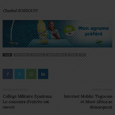
Charbel SOSSOUVI
TAGS
FEATURED
FOOTBALL
MATCH AMICAL
TOGO
U17
Article précédent
Article suivant
Collège Militaire Eyadema:
Internet Mobile: Togocom
Le concours d’entrée est
et Moov Africa se
ouvert
démarquent