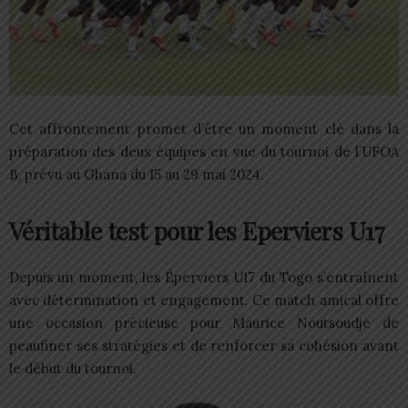
Cet affrontement promet d’être un moment clé dans la
préparation des deux équipes en vue du tournoi de l’UFOA
B, prévu au Ghana du 15 au 29 mai 2024.
Véritable test pour les Eperviers U17
Depuis un moment, les Éperviers U17 du Togo s’entraînent
avec détermination et engagement. Ce match amical offre
une occasion précieuse pour Maurice Noutsoudje de
peaufiner ses stratégies et de renforcer sa cohésion avant
le début du tournoi.