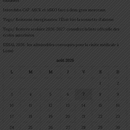
banaliser
Interclubs CAF: ASCK et ASKO face à deux gros morceaux
Togo/ Boissons énergisantes: l’État tire la sonnette d’alarme
Togo/ Rentrée scolaire 2026-2027: consultez la liste officielle des
écoles autorisées
ESSAL 2026 : les admissibles convoqués pour la visite médicale à
Lomé
août 2026
L
M
M
J
V
S
D
1
2
3
4
5
6
7
8
9
10
11
12
13
14
15
16
17
18
19
20
21
22
23
24
25
26
27
28
29
30