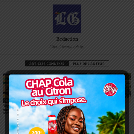
Redaction
https://lomegraph.tg/
ARTICLES CONNEXES
PLUS DE L'AUTEUR
Non classé
Non classé
Non classé
Togo/ Boissons
Togo/ Rentrée scolaire
ESSAL 2026 : les
énergisantes: l’État tire la
2026-2027: consultez la
admissibles convoqués
sonnette d’alarme
liste officielle des écoles
pour la visite médicale à
autorisées
Lomé