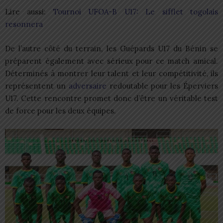
Lire aussi:
Tournoi UFOA-B U17: Le sifflet togolais
resonnera
De l’autre côté du terrain, les Guépards U17 du Bénin se
préparent également avec sérieux pour ce match amical.
Déterminés à montrer leur talent et leur compétitivité, ils
représentent un
adversaire
redoutable pour les Éperviers
U17. Cette rencontre promet donc d’être un véritable test
de force pour les deux équipes.