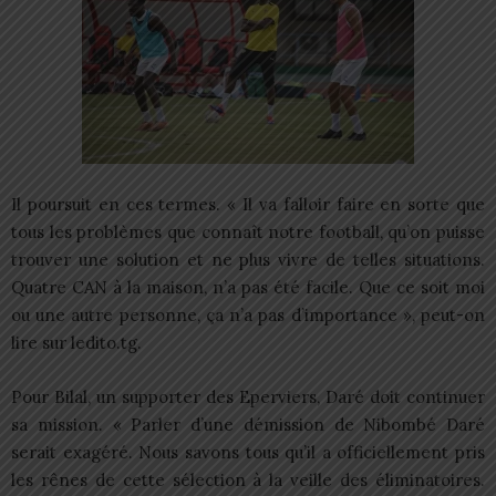
Il poursuit en ces termes. « Il va falloir faire en sorte que
tous les problèmes que connaît notre football, qu’on puisse
trouver une solution et ne plus vivre de telles situations.
Quatre CAN à la maison, n’a pas été facile. Que ce soit moi
ou une autre personne, ça n’a pas d’importance », peut-on
lire sur ledito.tg.
Pour Bilal, un supporter des Eperviers, Daré doit continuer
sa mission. « Parler d’une démission de Nibombé Daré
serait exagéré. Nous savons tous qu’il a officiellement pris
les rênes de cette sélection à la veille des éliminatoires.