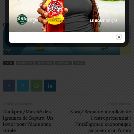
TAGS
EPERVIERS
FEATURED
FOOTBALL
TOGO
Article précédent
Article suivant
Dankpen/Marché des
Kara/ Semaine mondiale de
ignames de Bapuré: Un
l’entrepreneuriat :
levier pour l’économie
l’intelligence économique
rurale
au coeur d’un forum