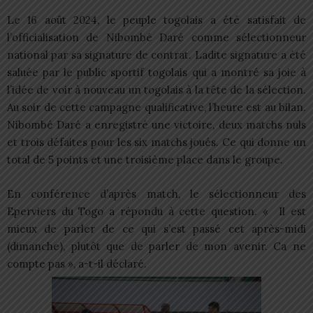
Le 16 août 2024, le peuple togolais a été satisfait de
l’officialisation de Nibombé Daré comme sélectionneur
national par sa signature de contrat. Ladite signature a été
saluée par le public sportif togolais qui a montré sa joie à
l’idée de voir à nouveau un togolais à la tête de la sélection.
Au soir de cette campagne qualificative, l’heure est au bilan.
Nibombé Daré a enregistré une victoire, deux matchs nuls
et trois défaites pour les six matchs joués. Ce qui donne un
total de 5 points et une troisième place dans le groupe.
En conférence d’après match, le sélectionneur des
Eperviers du Togo a répondu à cette question. « Il est
mieux de parler de ce qui s’est passé cet après-midi
(dimanche), plutôt que de parler de mon avenir. Ca ne
compte pas », a-t-il déclaré.