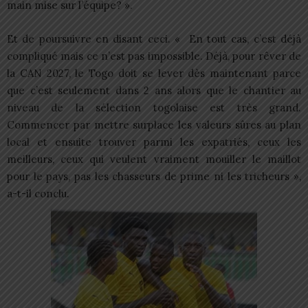
main mise sur l’équipe? ».
Et de poursuivre en disant ceci. « En tout cas, c’est déjà
compliqué mais ce n’est pas impossible. Déjà, pour rêver de
la CAN 2027, le Togo doit se lever dès maintenant parce
que c’est seulement dans 2 ans alors que le chantier au
niveau de la sélection togolaise est très grand.
Commencer par mettre surplace les valeurs sûres au plan
local et ensuite trouver parmi les expatriés, ceux les
meilleurs, ceux qui veulent vraiment mouiller le maillot
pour le pays, pas les chasseurs de prime ni les tricheurs »,
a-t-il conclu.