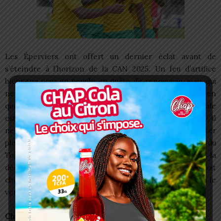
Les Éperviers ont offert un dernier éclat avant de
s’éteindre à l’horizon de la CAN 2025. Un feu d’artifice
bienvenu pour un peuple en quête de renouveau, mais qui
ne saurait masquer les failles profondes d’un football en
quête de boussole. La victoire contre la Guinée équatoriale
est un sursaut d’orgueil, mais pas une réponse. En 2027, il
ne s’agira pas de faire de la figuration, mais d’exister
pleinement sur la scène continentale. Les Eperviers du
Togo ont donc une lourde mission. Pour y arriver, la
décision doit être prise dès maintenant. Le Togo doit
choisir entre prolonger l’hibernation ou retrouver enfin le
vent porteur.
Charbel SOSSOUVI