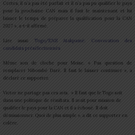
Certes, il n’a pas été parfait et il n’a pas pu qualifier le pays
pour la prochaine CAN mais il faut le maintenant et lui
laisser le temps de préparer la qualification pour la CAN
2027 », a-t-il affirmé.
Lire aussi:
Togo/ENS Atakpamé: Convocation des
candidats présélectionnés
Même son de cloche pour Moise. « Pas question de
remplacer Nibombé Daré. Il faut le laisser continuer », a
déclaré ce supporter.
Victor ne partage pas ces avis. » Il faut que le Togo soit
dans une politique de résultats. Il avait pour mission de
qualifier le pays pour la CAN et il a échoué. Il doit
démissionner. Quoi de plus simple », a dit ce supporter en
colère.