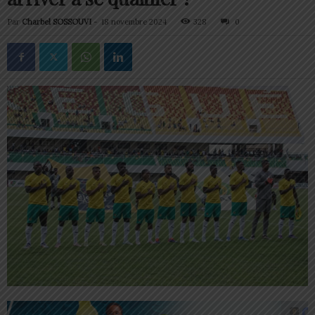
Par
Charbel SOSSOUVI
-
18 novembre 2024
328
0