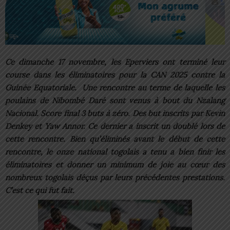
Ce dimanche 17 novembre, les Eperviers ont terminé leur
course dans les éliminatoires pour la CAN 2025 contre la
Guinée Equatoriale. Une rencontre au terme de laquelle les
poulains de Nibombé Daré sont venus à bout du Nzalang
Nacional. Score final 3 buts à zéro. Des but inscrits par Kevin
Denkey et Yaw Annor. Ce dernier a inscrit un doublé lors de
cette rencontre. Bien qu’éliminés avant le début de cette
rencontre, le onze national togolais a tenu a bien finir les
éliminatoires et donner un minimum de joie au cœur des
nombreux togolais déçus par leurs précédentes prestations.
C’est ce qui fut fait.