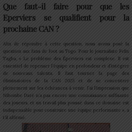
Que faut-il faire pour que les
Eperviers se qualifient pour la
prochaine CAN ?
Afin de répondre à cette question, nous avons posé la
question aux fans de foot au Togo. Pour le journaliste Felix
Tagba, « Le problème des Éperviers est complexe. Il est
essentiel de repenser l’équipe en profondeur et d’intégrer
de nouveaux talents. Il faut tourner la page des
éliminatoires de la CAN 2025 et de se concentrer
pleinement sur les échéances à venir. J’ai l’impression que
Nibombe Daré n’a pas encore une connaissance suffisante
des joueurs, et un travail plus poussé dans ce domaine est
indispensable pour construire une équipe performante », a
t’il affirmé.