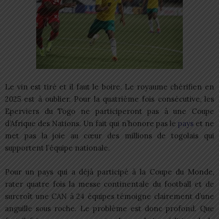
Le vin est tiré et il faut le boire. Le royaume chérifien en
2025 est à oublier. Pour la quatrième fois consécutive, les
Eperviers du Togo ne participeront pas à une Coupe
d’Afrique des Nations. Un fait qui n’honore pas le
pays
et ne
met pas la joie au cœur des millions de togolais qui
supportent l’équipe nationale.
Pour un pays qui a déjà participé à la Coupe du Monde,
rater quatre fois la messe continentale du football et de
surcroît une CAN à 24 équipes témoigne clairement d’une
anguille sous roche. Le problème est donc profond. Que