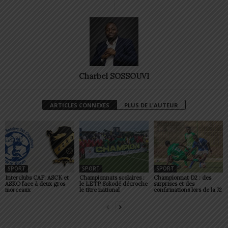
Charbel SOSSOUVI
ARTICLES CONNEXES
PLUS DE L'AUTEUR
SPORT
SPORT
SPORT
Interclubs CAF: ASCK et
Championnats scolaires :
Championnat D2 : des
ASKO face à deux gros
le LETP Sokodé décroche
surprises et des
morceaux
le titre national
confirmations lors de la J2