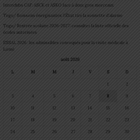
Interclubs CAF: ASCK et ASKO face à deux gros morceaux
Togo/ Boissons énergisantes: l’État tire la sonnette d’alarme
Togo/ Rentrée scolaire 2026-2027: consultez la liste officielle des
écoles autorisées
ESSAL 2026 : les admissibles convoqués pour la visite médicale à
Lomé
août 2026
L
M
M
J
V
S
D
1
2
3
4
5
6
7
8
9
10
11
12
13
14
15
16
17
18
19
20
21
22
23
24
25
26
27
28
29
30