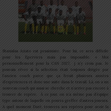
Stanislas Aziato est pessimiste. Pour lui, ce sera difficile
pour les Eperviers mais pas impossible. « Moi
personnellement pour la CAN 2027, j n’y crois pas. Je
pouvais rêver si la sélection était toujours dirigée par
l’ancien coach parce que ça ferait plusieurs années
d’expériences et donc une suite dans le travail. Là, on a un
nouveau coach qui aussi se cherche et n’arrive pas encore à
trouver de repère. À ce jour, on n’a même pas d’équipe
type autour de laquelle on pourra greffer d’autres joueurs.
A quel moment Daré, trouvera ses repères pour avoir la