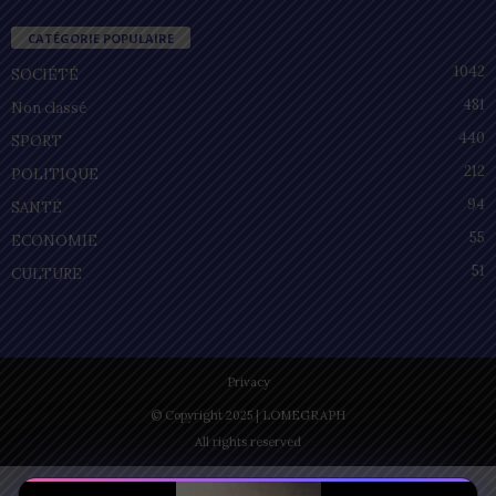
CATÉGORIE POPULAIRE
1042
SOCIÉTÉ
481
Non classé
440
SPORT
212
POLITIQUE
94
SANTÉ
55
ECONOMIE
51
CULTURE
Privacy
© Copyright 2025 | LOMEGRAPH
All rights reserved