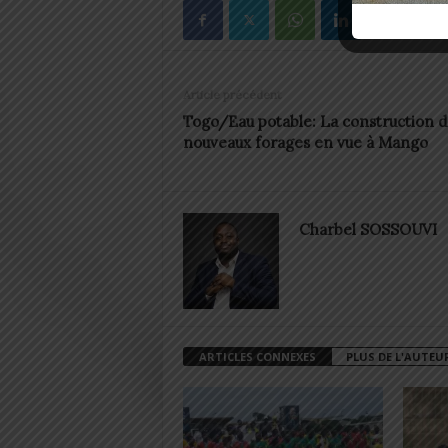
Article précédent
Togo/Eau potable: La construction d
nouveaux forages en vue à Mango
Charbel SOSSOUVI
ARTICLES CONNEXES
PLUS DE L'AUTEU