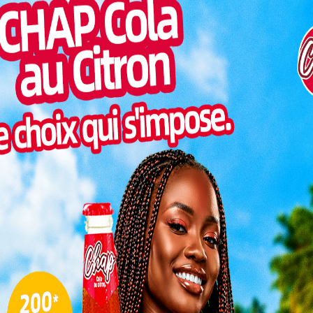
es des ces
rencontres
cruciales.
Togo/
sonne
: Les Eperviers
Togo/
liste
ESSAL
visit
inatoires de la CAN 2025,
SWED
riront leur hospitalité à
maitr
contre se déroulera le 6
Glory
tade de Kégué à Lomé.
milli
PU en vue
L
Le 09 septembre, ils se rendront à Malabo
pour croiser les crampons avec le Nzalang
Nacional de la Guinée Equatoriale. L’heure
3
du début de la rencontre est fixée à
16HGMT.
10