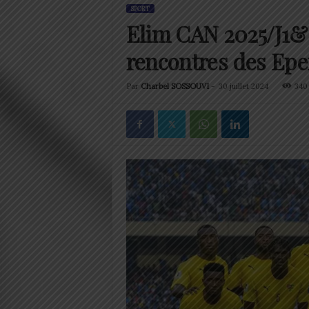
SPORT
Elim CAN 2025/J1& J
rencontres des Epe
Par
Charbel SOSSOUVI
-
30 juillet 2024
340