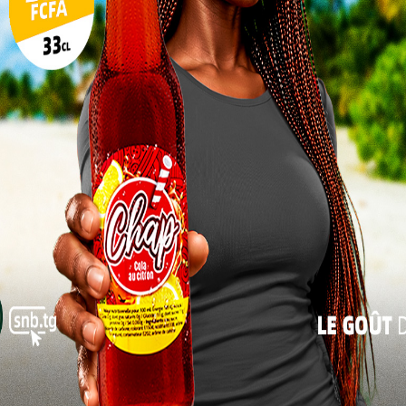
17
Pour rappel, les Eperviers du Togo n’ont
toujours pas de staff technique à un mois du
24
début des éliminatoires de la CAN 2025.
31
Charbel SOSSOUVI
« Juil
NÉE-EQUATORIALE
LIBÉRIA
TOGO