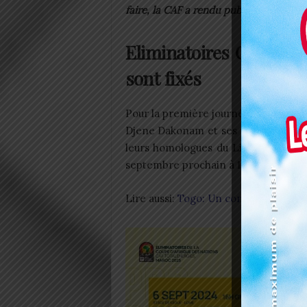
faire, la CAF a rendu publique les dat
Eliminatoires CAN 2025
sont fixés
Pour la première journée de ces élim
Djene Dakonam et ses coéquipiers off
leurs homologues du Libéria. La ren
septembre prochain à 16H GMT au s
Lire aussi:
Togo: Un contrôle de la T