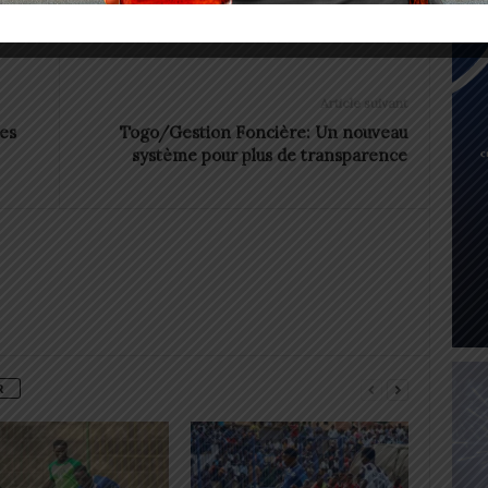
Article suivant
es
Togo/Gestion Foncière: Un nouveau
système pour plus de transparence
R