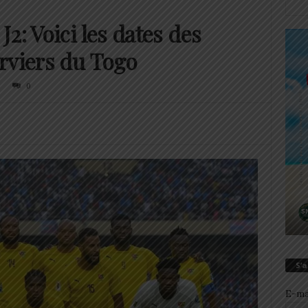
2: Voici les dates des
rviers du Togo
0
S’
E-ma