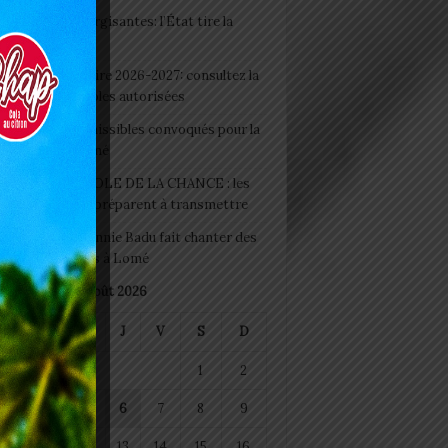
 Boissons énergisantes: l’État tire la
tte d’alarme
 Rentrée scolaire 2026-2027: consultez la
 officielle des écoles autorisées
 2026 : les admissibles convoqués pour la
e médicale à Lomé
D+ Togo / ECOLE DE LA CHANCE : les
es-artisans se préparent à transmettre
 Night 2026: Sonnie Badu fait chanter des
ers de personnes à Lomé
août 2026
M
M
J
V
S
D
1
2
4
5
6
7
8
9
11
12
13
14
15
16