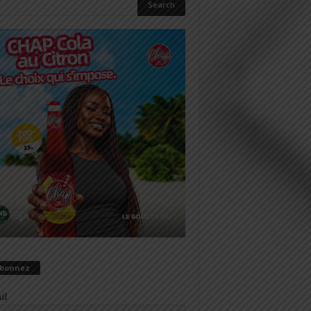
abonnez
il