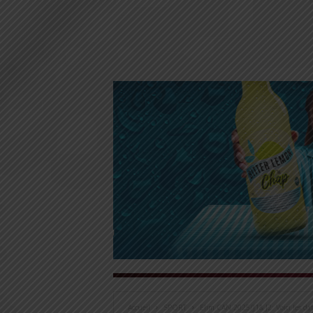
Accueil
SPORT
Elim CAN 2025/J1& J2: Voici les dat