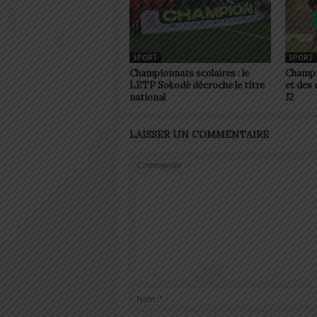
SPORT
SPORT
Championnats scolaires : le
Champi
LETP Sokodé décroche le titre
et des 
national
J2
LAISSER UN COMMENTAIRE