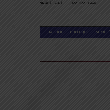
C
LOMÉ
JEUDI, AOÛT 6, 2026
26.6
L
ACCUEIL
POLITIQUE
SOCIÉT
O
M
E
G
R
A
P
H