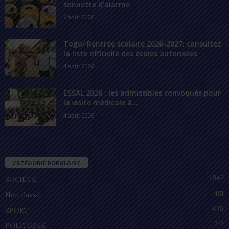
sonnette d’alarme
6 août 2026
Togo/ Rentrée scolaire 2026-2027: consultez
la liste officielle des écoles autorisées
4 août 2026
ESSAL 2026 : les admissibles convoqués pour
la visite médicale à...
4 août 2026
CATÉGORIE POPULAIRE
1042
SOCIÉTÉ
481
Non classé
439
SPORT
212
POLITIQUE