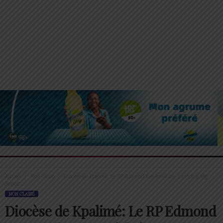
Accueil
Non classé
Diocèse de Kpalimé: Le RP Edmond Yao Amekuse succède à Mgr
Benoit...
NON CLASSÉ
Diocèse de Kpalimé: Le RP Edmond