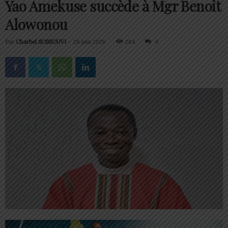
Yao Amekuse succède à Mgr Benoit
Alowonou
Par
Charbel SOSSOUVI
-
26 juin 2026
284
0