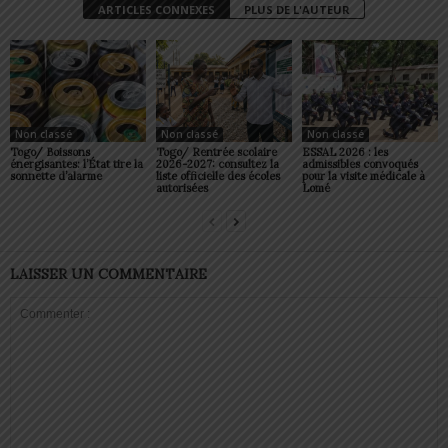
ARTICLES CONNEXES
PLUS DE L'AUTEUR
Non classé
Non classé
Non classé
Togo/ Boissons
Togo/ Rentrée scolaire
ESSAL 2026 : les
énergisantes: l’État tire la
2026-2027: consultez la
admissibles convoqués
sonnette d’alarme
liste officielle des écoles
pour la visite médicale à
autorisées
Lomé
LAISSER UN COMMENTAIRE