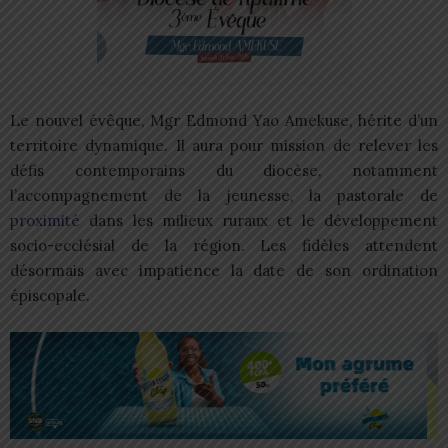
Le nouvel évêque, Mgr Edmond Yao Amekuse, hérite d’un
territoire dynamique. Il aura pour mission de relever les
défis contemporains du diocèse, notamment
l’accompagnement de la jeunesse, la pastorale de
proximité
dans les milieux ruraux et le développement
socio-ecclésial de la région. Les fidèles attendent
désormais avec impatience la date de son ordination
épiscopale.