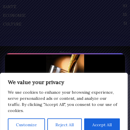
93
SANTÉ
55
ECONOMIE
51
CULTURE
Privacy
© Copyright 2025 | LOMEGRAPH
All rights reserved
We value your privacy
We use cookies to enhance your browsing experience,
serve personalized ads or content, and analyze our
traffic. By clicking "Accept All", you consent to our use of
cookies.
Customize
Reject All
Accept All
0:07