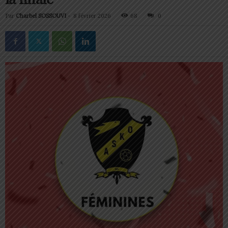
Par
Charbel SOSSOUVI
-
8 février 2026
68
0