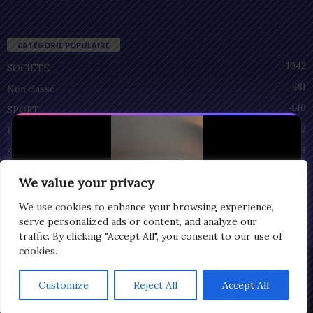
CATÉGORIE POPULAIRE
1042
SOCIÉTÉ
481
Non classé
440
SPORT
212
POLITIQUE
94
SANTÉ
55
ECONOMIE
We value your privacy
51
CULTURE
We use cookies to enhance your browsing experience,
serve personalized ads or content, and analyze our
traffic. By clicking "Accept All", you consent to our use of
cookies.
Privacy
© Copyright 2025 | LOMEGRAPH
Customize
Reject All
Accept All
0:07
All rights reserved