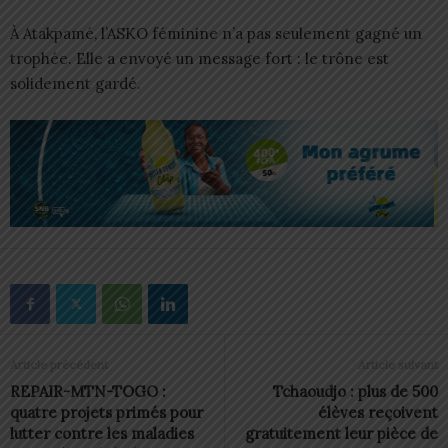
À Atakpamé, l’ASKO féminine n’a pas seulement gagné un
trophée. Elle a envoyé un message fort : le trône est
solidement gardé.
Article précédent
Article suivant
REPAIR-MTN-TOGO :
Tchaoudjo : plus de 500
quatre projets primés pour
élèves reçoivent
lutter contre les maladies
gratuitement leur pièce de