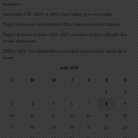
banaliser
Interclubs CAF: ASCK et ASKO face à deux gros morceaux
Togo/ Boissons énergisantes: l’État tire la sonnette d’alarme
Togo/ Rentrée scolaire 2026-2027: consultez la liste officielle des
écoles autorisées
ESSAL 2026 : les admissibles convoqués pour la visite médicale à
Lomé
août 2026
L
M
M
J
V
S
D
1
2
3
4
5
6
7
8
9
10
11
12
13
14
15
16
17
18
19
20
21
22
23