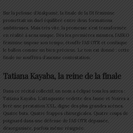
Sur la pelouse d’Atakpamé, la finale de la D1 féminine
promettait un duel équilibré entre deux formations
ambitieuses. Mais très vite, la promesse s’est transformée
en réalité à sens unique. Dès les premières minutes, l’ASKO
féminine impose son tempo, étouffe l’AS OTR et confisque
le ballon comme un bien précieux. Le ton est donné : cette
finale ne souffrira d’aucune contestation.
Tatiana Kayaba, la reine de la finale
Dans ce récital collectif, un nom a éclipsé tous les autres :
Tatiana Kayaba. L’attaquante vedette des Jaune et Noires a
livré une prestation XXL, digne des plus grandes scènes.
Quatre buts. Quatre frappes chirurgicales. Quatre coups de
poignard dans une défense de l’AS OTR dépassée,
désorganisée, parfois même résignée.