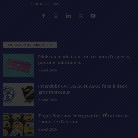
Contactez-nous:
contact@lomegraph.tg
ENCORE PLUS D'ARTICLES
Pilule du lendemain : un recours d’urgence,
pas une habitude à...
7 août 2026
Interclubs CAF: ASCK et ASKO face à deux
gros morceaux
6 août 2026
Togo/ Boissons énergisantes: l’État tire la
sonnette d’alarme
6 août 2026