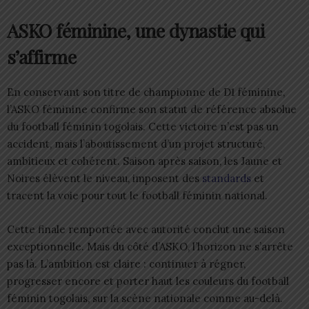
ASKO féminine, une dynastie qui
s’affirme
En conservant son titre de championne de D1 féminine,
l’ASKO féminine confirme son statut de référence absolue
du football féminin togolais. Cette victoire n’est pas un
accident, mais l’aboutissement d’un projet structuré,
ambitieux et cohérent. Saison après saison, les Jaune et
Noires élèvent le niveau, imposent des
standards
et
tracent la voie pour tout le football féminin national.
Cette finale remportée avec autorité conclut une saison
exceptionnelle. Mais du côté d’ASKO, l’horizon ne s’arrête
pas là. L’ambition est claire : continuer à régner,
progresser encore et porter haut les couleurs du football
féminin togolais, sur la scène nationale comme au-delà.