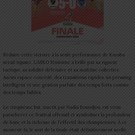
Réduire cette victoire à la seule performance de Kayaba
serait injuste. L’ASKO féminine a brillé par sa rigueur
tactique, sa solidité défensive et sa maîtrise collective.
Aucun espace concédé, des transitions rapides, un pressing
intelligent et une gestion parfaite des temps forts comme
des temps faibles.
Le cinquième but, inscrit par Nadia Boundjou, est venu
parachever ce festival offensif et symboliser la profondeur
de banc et la richesse de l’effectif des championnes. À ce
moment-là, le sort de la finale était définitivement scellé.