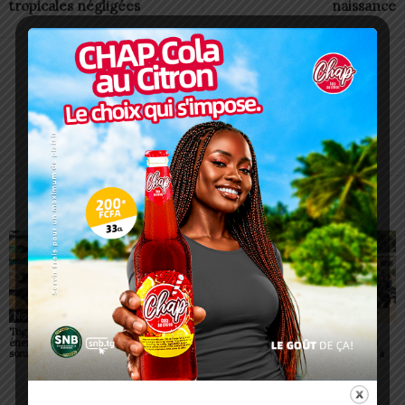
tropicales négligées
naissance
Charbel SOSSOUVI
ARTICLES CONNEXES
PLUS DE L'AUTEUR
Non classé
Non classé
Non classé
Togo/ Boissons
Togo/ Rentrée scolaire
ESSAL 2026 : les
énergisantes: l’État tire la
2026-2027: consultez la
admissibles convoqués
sonnette d’alarme
liste officielle des écoles
pour la visite médicale à
autorisées
Lomé