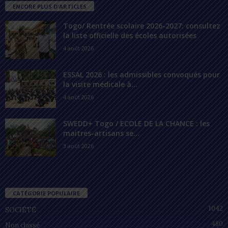
ENCORE PLUS D'ARTICLES
Togo/ Rentrée scolaire 2026-2027: consultez
la liste officielle des écoles autorisées
4 août 2026
ESSAL 2026 : les admissibles convoqués pour
la visite médicale à...
4 août 2026
SWEDD+ Togo / ECOLE DE LA CHANCE : les
maitres-artisans se...
3 août 2026
CATÉGORIE POPULAIRE
1042
SOCIÉTÉ
480
Non classé