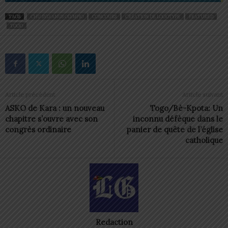
TAGS
CHU SYLVANUS OLYMPIO
CONCOURS
CRÉATION DE LOGOTYPE
FEATURED
TOGO
Article précédent
Article suivant
ASKO de Kara : un nouveau
Togo/Bè-Kpota: Un
chapitre s’ouvre avec son
inconnu défèque dans le
congrès ordinaire
panier de quête de l’église
catholique
Redaction