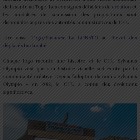
de la santé au Togo. Les consignes détaillées de
création
et
les modalités de soumission des propositions sont
disponibles auprès des autorités administratives du CHU.
Lire aussi:
Togo/Savanes: La LONATO au chevet des
déplacés burkinabé
Chaque logo raconte une histoire, et le CHU Sylvanus
Olympio veut que son histoire visuelle soit écrite par la
communauté créative. Depuis l’adoption du nom « Sylvanus
Olympio » en 2012, le CHU a connu des évolutions
significatives.