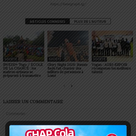
https://lomegraph.tg/
ARTICLES CONNEXES
PLUS DE L'AUTEUR
SOCIÉTÉ
SOCIÉTÉ
SOCIÉTÉ
SWEDD+ Togo / ECOLE
Glory Night 2026: Sonnie
Vogan : AGRI-ESPOIR
DE LA CHANCE : les
Badu fait chanter des
récompense les meilleurs
maitres-artisans se
milliers de personnes à
talents
préparent à transmettre
Lomé
LAISSER UN COMMENTAIRE