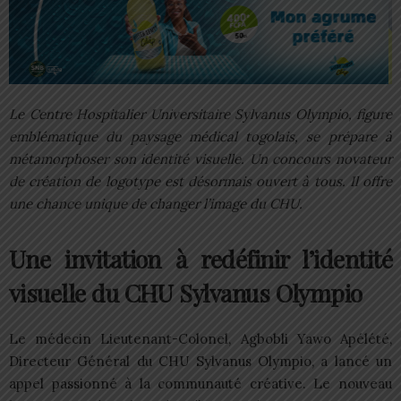
Le Centre Hospitalier Universitaire Sylvanus Olympio, figure
emblématique du paysage médical togolais, se prépare à
métamorphoser son identité visuelle. Un concours novateur
de création de logotype est désormais ouvert à tous. Il offre
une chance unique de changer l’image du CHU.
Une invitation à redéfinir l’identité
visuelle du CHU Sylvanus Olympio
Le médecin Lieutenant-Colonel, Agbobli Yawo Apélété,
Directeur Général du CHU Sylvanus Olympio, a lancé un
appel passionné à la communauté créative. Le nouveau