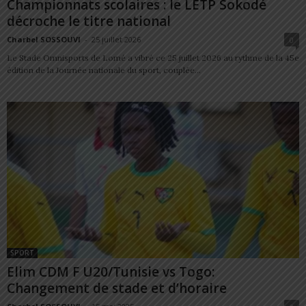
Championnats scolaires : le LETP Sokodé
décroche le titre national
Charbel SOSSOUVI
-
25 juillet 2026
0
Le Stade Omnisports de Lomé a vibré ce 25 juillet 2026 au rythme de la 45e
édition de la Journée nationale du sport, couplée...
SPORT
Elim CDM F U20/Tunisie vs Togo:
Changement de stade et d’horaire