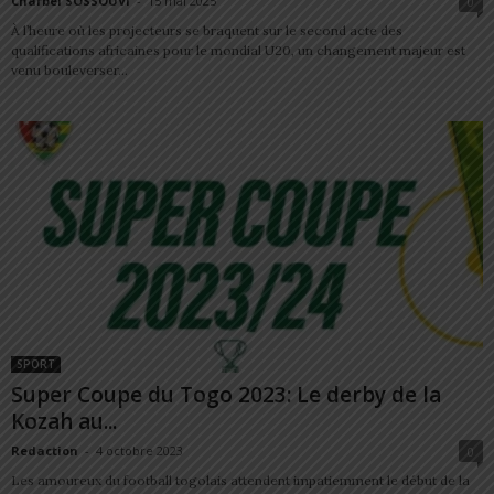
Charbel SOSSOUVI
-
15 mai 2025
0
À l’heure où les projecteurs se braquent sur le second acte des
qualifications africaines pour le mondial U20, un changement majeur est
venu bouleverser...
SPORT
Super Coupe du Togo 2023: Le derby de la
Kozah au...
Redaction
-
4 octobre 2023
0
Les amoureux du football togolais attendent impatiemment le début de la