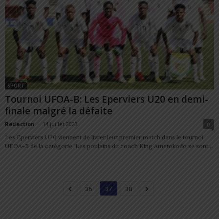
SPORT
Tournoi UFOA-B: Les Eperviers U20 en demi-
finale malgré la défaite
Redaction
-
14 juillet 2023
0
Les Eperviers U20 viennent de livrer leur premier match dans le tournoi
UFOA-B de la catégorie. Les poulains du coach King Ametokodo se sont...
36
37
38