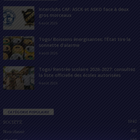
Interclubs CAF: ASCK et ASKO face à deux
gros morceaux
6 août 2026
Togo/ Boissons énergisantes: l’État tire la
sonnette d’alarme
6 août 2026
Togo/ Rentrée scolaire 2026-2027: consultez
la liste officielle des écoles autorisées
4 août 2026
CATÉGORIE POPULAIRE
1042
SOCIÉTÉ
481
Non classé