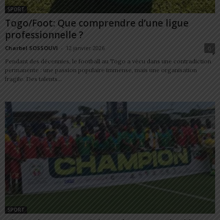
SPORT
Togo/Foot: Que comprendre d’une ligue
professionnelle ?
Charbel SOSSOUVI
-
12 janvier 2026
0
Pendant des décennies, le football au Togo a vécu dans une contradiction
permanente : une passion populaire immense, mais une organisation
fragile. Des talents...
SPORT