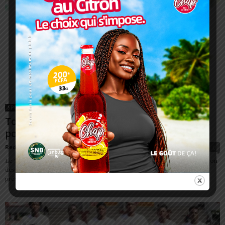
SPORT
Togo/Athlétisme : Une autre responsabilité
pour Falilatou Dogo
Redaction
-
23 août 2023
0
Le Togo est désormais représenté dans le bureau exécutif de l’Association
des Fédérations Francophones d’Athlétisme. En effet, Falilatou Dogo,
présidente de la Fédération Togolaise...