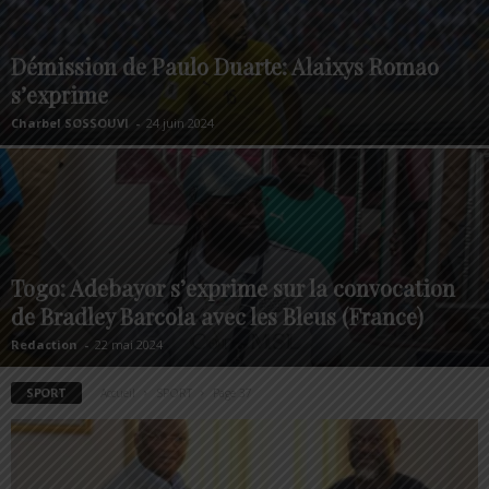
Démission de Paulo Duarte: Alaixys Romao
s’exprime
Charbel SOSSOUVI
-
24 juin 2024
Togo: Adebayor s’exprime sur la convocation
de Bradley Barcola avec les Bleus (France)
Redaction
-
22 mai 2024
SPORT
Accueil
SPORT
Page 37