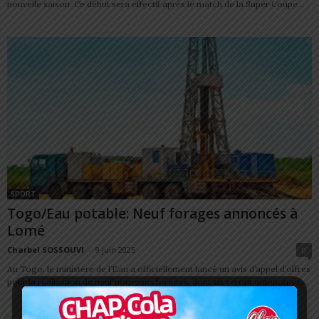
nouvelle saison. Ce début sera effectif après le match de la Super Coupe...
SPORT
Togo/Eau potable: Neuf forages annoncés à
Lomé
Charbel SOSSOUVI
-
9 juin 2025
0
Au Togo, le ministère de l’Eau a officiellement lancé un avis d’appel d’offres
pour la réalisation de neuf nouveaux forages, dont six seront autonomes,...