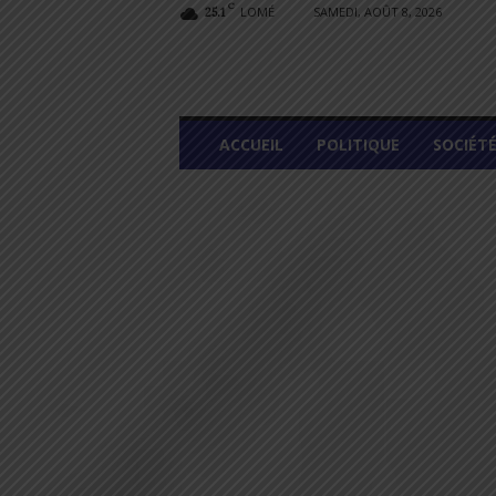
C
LOMÉ
SAMEDI, AOÛT 8, 2026
25.1
L
ACCUEIL
POLITIQUE
SOCIÉT
O
M
E
G
R
A
P
H