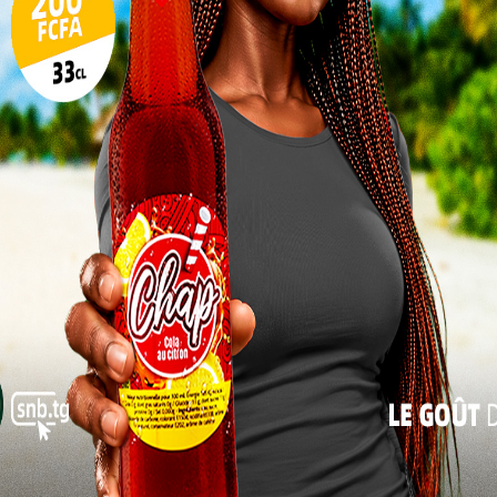
10
onne plusieurs
n et le paiement
17
édures
24
31
U passe à une
« Juil
L’OTR invite donc les contribuables à
effectuer leurs demandes avant le début de
la suspension afin d’éviter tout
désagrément. Cette pause temporaire,
d’ordre technique et organisationnel,
s’inscrit dans la volonté de garantir un
meilleur traitement des opérations fiscales
à l’approche de la nouvelle année.