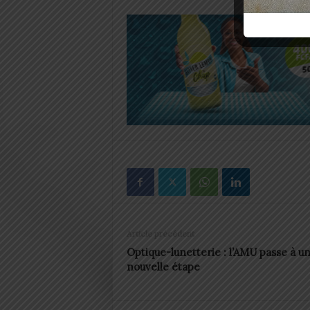
Article précédent
Optique-lunetterie : l’AMU passe à u
nouvelle étape