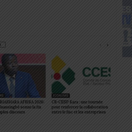
R
IE
ECONOMIE
BIASHARA AFRIKA 2026:
CR-CESP Kara : une tournée
nassingbé sonne la fin
pour renforcer la collaboration
ples discours
entre le fisc et les entreprises