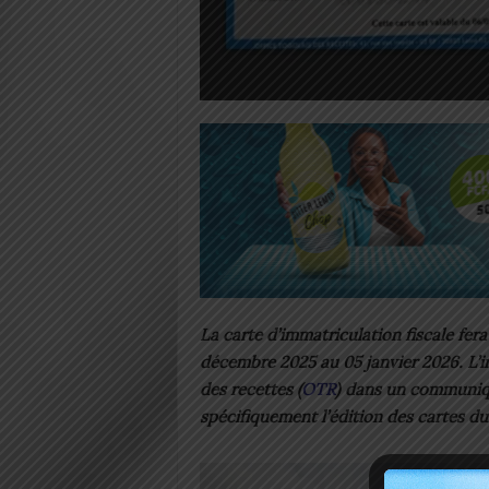
La carte d’immatriculation fiscale fer
décembre 2025 au 05 janvier 2026. L’in
des recettes (
OTR
) dans un communiqu
spécifiquement l’édition des cartes du