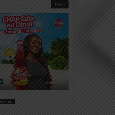
abonnez
il