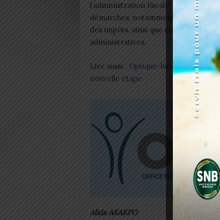
l’administration fiscale. Elle conditi
démarches, notamment la déclaratio
des impôts, ainsi que certaines proc
administratives.
Lire aussi :
Optique-lunetterie : l’AM
nouvelle étape
Alida AKAKPO