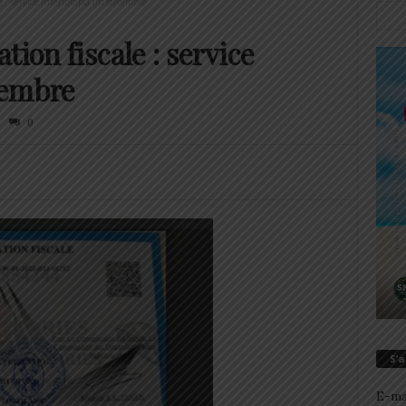
e : service interrompu fin décembre
tion fiscale : service
cembre
0
S’
E-ma