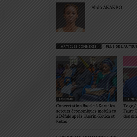
Alida AKAKPO
ARTICLES CONNEXES
PLUS DE L'AUTEU
ECONOMIE
ECONOM
Concertation fiscale à Kara : les
Togo/ 
acteurs économiques mobilisés
Faure G
à Défalé après Guérin-Kouka et
des sim
Kétao