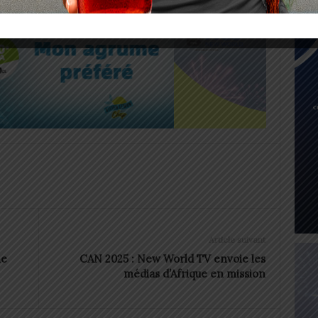
Article suivant
ne
CAN 2025 : New World TV envoie les
médias d’Afrique en mission