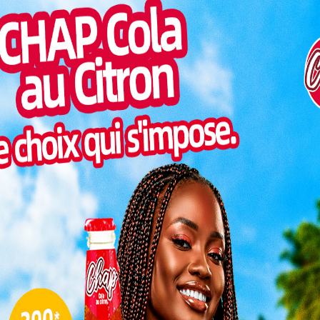
au commissariat des impôts ne sera pas
traitée, une décision prise « conformément
Pilul
une h
au principe d’annualité de la carte
d’immatriculation fiscale et pour des raisons
Inter
d’organisation interne ». Une mesure qui
morc
appelle les usagers à anticiper leurs
Togo/
démarches.
sonne
Togo/
 fiscale : une interruption pour
liste
ESSAL
visit
 renouvellement
une meilleure
L
fiscaux. Rappelons
 constitue un
personne physique
3
 auprès de