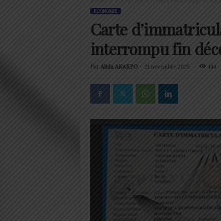
Accueil
ECONOMIE
Carte d’immatriculation fiscal
ECONOMIE
Carte d’immatricula
interrompu fin dé
Par
Alida AKAKPO
-
21 novembre 2025
144