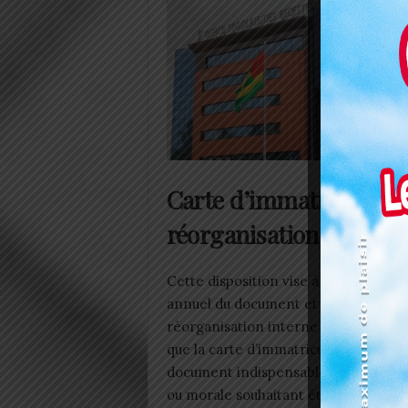
Carte d’immatriculation
réorganisation
Cette disposition vise à préparer le
annuel du document et à permettre 
réorganisation interne des services 
que la carte d’immatriculation fiscale
document indispensable pour toute 
ou morale souhaitant être identifiée