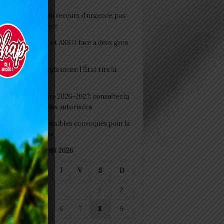
e du lendemain : un recours d’urgence, pas
abitude à banaliser
clubs CAF: ASCK et ASKO face à deux gros
eaux
 Boissons énergisantes: l’État tire la
tte d’alarme
 Rentrée scolaire 2026-2027: consultez la
 officielle des écoles autorisées
 2026 : les admissibles convoqués pour la
e médicale à Lomé
août 2026
M
M
J
V
S
D
1
2
4
5
6
7
8
9