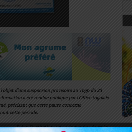
a l’objet d’une suspension provisoire au Togo du 23
formation a été rendue publique par l’Office togolais
é, précisant que cette pause concerne
rant cette période.
Selon l’institution, toute demande adressée
Art