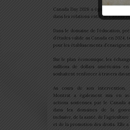
Canada Day 2026 a également permis
dans les relations entre le Canada et
Dans le domaine de l’éducation, prè
d’études valide au Canada en 2024, t
pour les établissements d’enseigne
Sur le plan économique, les échang
millions de dollars américains e
souhaitent renforcer à travers davan
Au cours de son intervention,
Montrat a également mis en av
actions soutenues par le Canada 
dans les domaines de la gouve
inclusive, de la santé, de l’agricultur
et de la promotion des droits. Elle a 