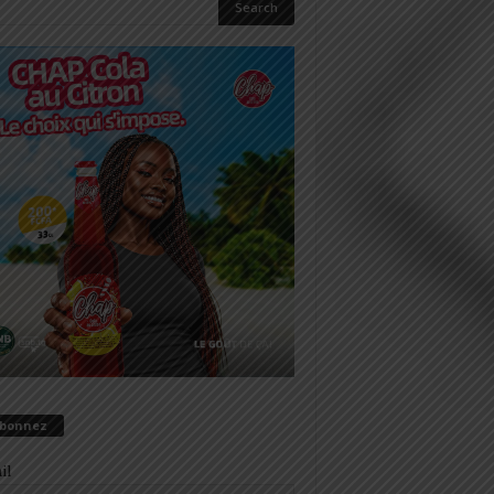
abonnez
il