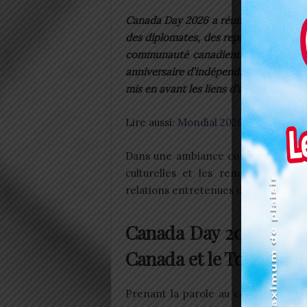
Canada Day 2026 a réuni ce lundi, 6 
des diplomates, des représentants d’or
communauté canadienne autour de la 
anniversaire d’indépendance). Cette p
mis en avant les liens d’amitié et de c
Lire aussi:
Mondial 2026: New World TV
Dans une ambiance conviviale rythm
culturelles et les rencontres entr
relations entretenues depuis plusie
Canada Day 2026 met à 
Canada et le Togo
Prenant la parole au cours de la c