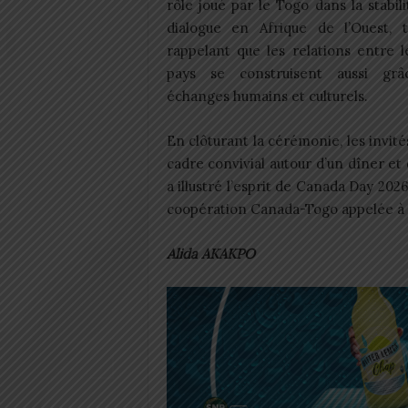
rôle joué par le Togo dans la stabili
dialogue en Afrique de l’Ouest, 
rappelant que les relations entre 
pays se construisent aussi gr
échanges humains et culturels.
En clôturant la cérémonie, les invit
cadre convivial autour d’un dîner et
a illustré l’esprit de Canada Day 2026
coopération Canada-Togo appelée à 
Alida AKAKPO