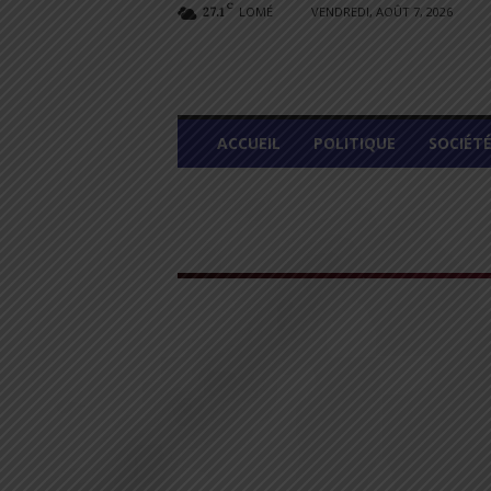
C
LOMÉ
VENDREDI, AOÛT 7, 2026
27.1
L
ACCUEIL
POLITIQUE
SOCIÉT
O
M
E
G
R
A
P
H