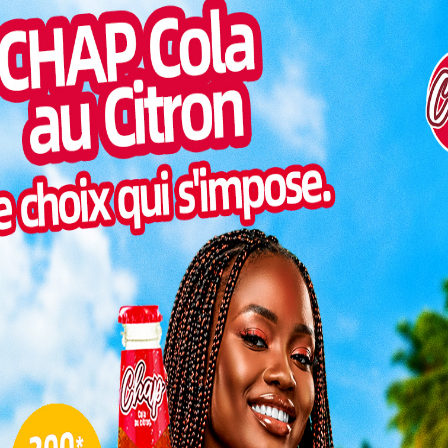
Inter
juillet à Lomé des membres du gouvernement togolais,
morc
ganisations internationales, du secteur privé et de la
Togo/
ème
célébration de la fête nationale du Canada (159
sonne
remière édition organisée dans la capitale togolaise a
oopération qui unissent les deux pays.
Togo/
liste
 et la FIFA affûtent les diffuseurs africains
ESSAL
visit
ée par les échanges diplomatiques, les prestations
SWED
e invités, la célébration a offert une vitrine aux
maitr
urs années entre Ottawa et Lomé.
l’honneur les relations entre le
L
3
érémonie, la Haute-commissaire du Canada, Myriam
10