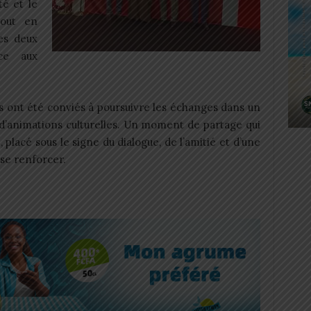
té et le
tout en
les deux
âce aux
és ont été conviés à poursuivre les échanges dans un
 d’animations culturelles. Un moment de partage qui
, placé sous le signe du dialogue, de l’amitié et d’une
se renforcer.