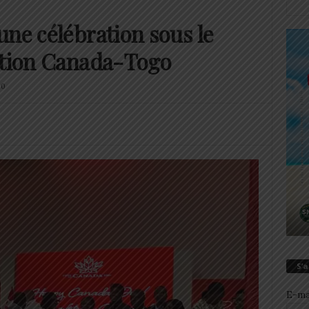
une célébration sous le
ation Canada-Togo
0
S’
E-ma