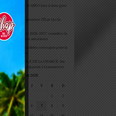
clubs CAF: ASCK et ASKO face à deux gros
eaux
 Boissons énergisantes: l’État tire la
tte d’alarme
 Rentrée scolaire 2026-2027: consultez la
 officielle des écoles autorisées
 2026 : les admissibles convoqués pour la
e médicale à Lomé
D+ Togo / ECOLE DE LA CHANCE : les
es-artisans se préparent à transmettre
août 2026
M
M
J
V
S
D
1
2
4
5
6
7
8
9
11
12
13
14
15
16