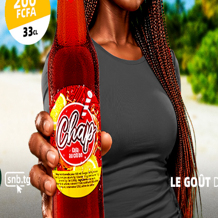
tion était aussi l’occasion de mettre en lumière les
re les deux pays.
17
24
hui, je suis fière de dire que la relation entre le
le Togo continue de se renforcer et de s’élargir »,
31
claré.
« Juil
diplomate, cette coopération repose sur le respect
et un engagement partagé en faveur du
ment durable, de la prospérité économique et du
ment entre les peuples. Elle a également souligné
eux pays collaborent dans plusieurs domaines,
nt le
commerce
, l’investissement, la gouvernance,
es genres ainsi que la paix et la sécurité régionale.
a Day 2026 met en lumière des
ation