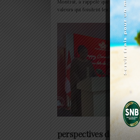
Montrat, a rappelé que cette célébra
valeurs qui fondent les relations ent
« Aujourd’
Canada et 
a-t-elle dé
Selon la 
mutuel 
développe
rapproche
que les d
notamme
l’égalité d
Canad
perspectives de coopér