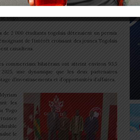
 de mettre en avant les résultats déjà enregistrés
 le Togo.
s de 2 000 étudiants togolais détenaient un permis
émoignant de l’intérêt croissant des jeunes Togolais
ment canadiens.
es commerciaux bilatéraux ont atteint environ 93,5
n 2025, une dynamique que les deux partenaires
tage d’investissements et d’opportunités d’affaires.
 Myriam
ant les
au Togo
rnance
e durable
salué le