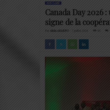
NON CLASSÉ
Canada Day 2026 : 
signe de la coopér
Par
Alida AKAKPO
-
7 juillet 2026
85