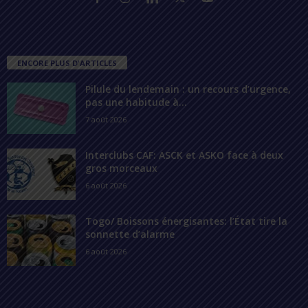
ENCORE PLUS D'ARTICLES
Pilule du lendemain : un recours d’urgence,
pas une habitude à...
7 août 2026
Interclubs CAF: ASCK et ASKO face à deux
gros morceaux
6 août 2026
Togo/ Boissons énergisantes: l’État tire la
sonnette d’alarme
6 août 2026