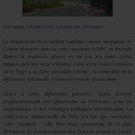
Lire aussi:
Tabaski 2025: La date est officialisée
La désignation du président togolais comme médiateur de
l’Union africaine dans la crise opposant la RDC au Rwanda
illustre la confiance placée en lui par ses pairs. Cette
mission délicate vient s’ajouter à une série d’interventions
où le Togo a su faire prévaloir l’écoute, la neutralité et la
diplomatie informelle comme leviers de désescalade.
Grâce à cette diplomatie proactive, Lomé devient
progressivement une plateforme de référence pour les
négociations et les échanges politiques interafricains. La
conférence ministérielle de l’APA n’a fait que confirmer
cette vocation : celle d’un Togo promoteur de la paix,
défenseur de la souveraineté des États et artisan de l’unité