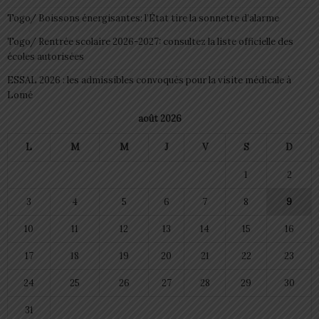
Togo/ Boissons énergisantes: l’État tire la sonnette d’alarme
Togo/ Rentrée scolaire 2026-2027: consultez la liste officielle des
écoles autorisées
ESSAL 2026 : les admissibles convoqués pour la visite médicale à
Lomé
août 2026
L
M
M
J
V
S
D
1
2
3
4
5
6
7
8
9
10
11
12
13
14
15
16
17
18
19
20
21
22
23
24
25
26
27
28
29
30
31