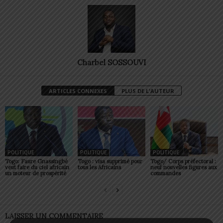
Charbel SOSSOUVI
ARTICLES CONNEXES
PLUS DE L'AUTEUR
POLITIQUE
POLITIQUE
POLITIQUE
Togo: Faure Gnassingbé
Togo : visa supprimé pour
Togo/ Corps préfectoral :
veut faire du ciel africain
tous les Africains
neuf nouvelles figures aux
un moteur de prospérité
commandes
LAISSER UN COMMENTAIRE