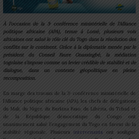
À l’occasion de la 3ᵉ conférence ministérielle de l’Alliance
politique africaine (APA), tenue à Lomé, plusieurs voix
africaines ont salué le rôle clé du Togo dans la résolution des
conflits sur le continent. Grâce à la diplomatie menée par le
président du Conseil Faure Gnassingbé, la médiation
togolaise s’impose comme un levier crédible de stabilité et de
dialogue, dans un contexte géopolitique en pleine
recomposition.
En marge des travaux de la 3ᵉ conférence ministérielle de
l’Alliance politique africaine (APA), les chefs de délégations
du Mali, du Niger, du Burkina Faso, du Libéria, du Tchad et
de la République démocratique du Congo ont
unanimement salué l’engagement du Togo en faveur de la
stabilité régionale. Plusieurs
intervenants
ont souligné