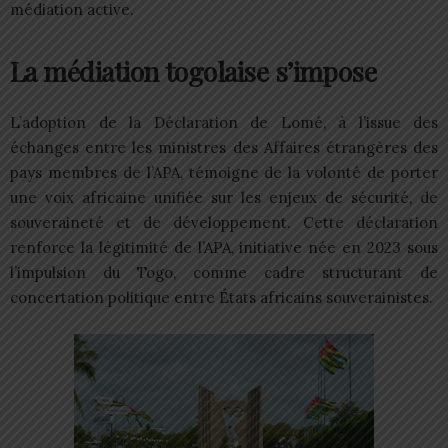
médiation active.
La médiation togolaise s’impose
L’adoption de la Déclaration de Lomé, à l’issue des
échanges entre les ministres des Affaires étrangères des
pays membres de l’APA, témoigne de la volonté de porter
une voix africaine unifiée sur les enjeux de sécurité, de
souveraineté et de développement. Cette déclaration
renforce la légitimité de l’APA, initiative née en 2023 sous
l’impulsion du Togo, comme cadre structurant de
concertation politique entre États africains souverainistes.