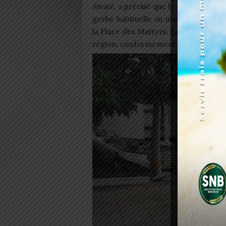
Awaté, a précisé que le chef de l’Ét
gerbe habituelle au mausolée de Sar
la Place des Martyrs. Le dépôt de g
région, conformément aux indication