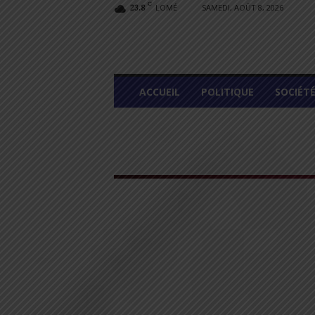
C
LOMÉ
SAMEDI, AOÛT 8, 2026
23.8
L
ACCUEIL
POLITIQUE
SOCIÉT
O
M
E
G
R
A
P
H