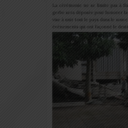
La cérémonie ne se limite pas à Sa
gerbe sera déposée pour honorer la
vise à unir tout le pays dans le souv
événements qui ont façonné le destin