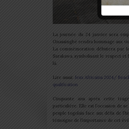
La journée du 24 janvier sera empr
Gnassingbé rendra hommage aux victi
La commémoration débutera par le 
Sarakawa, symbolisant le respect et 
là.
Lire aussi:
Jeux Africains 2024/ Beach
qualification
Cinquante ans après cette tragé
particulière. Elle est l’occasion de s
peuple togolais face aux défis de l’
témoigne de l’importance de cet év