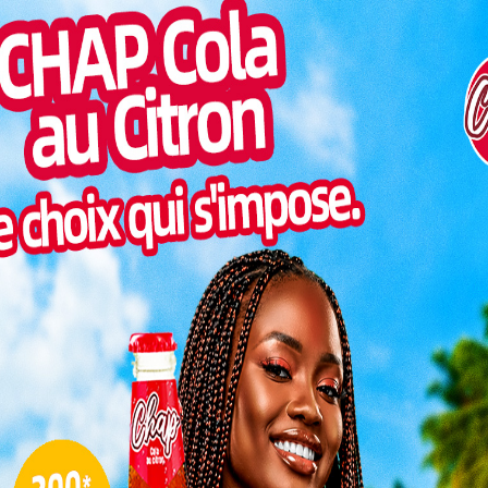
Pilul
es de l’accident d’un Douglas C-47 Skytrain, assurant
une h
 Pya et transportant plusieurs personnalités
politiques
sident de la République Gnassingbé Eyadéma, demeurent
Inter
morc
Togo/
ousse. Bien que le président soit sorti indemne de
sonne
pilote de l’avion, Jean Cattin, ainsi que son copilote
Togo/
liste
ESSAL
s
visit
 tragique est commémoré par un moment de
L
 Sarakawa. Pour le cinquantième anniversaire de cet
ement honorée en présence du chef de l’État, Faure
3
nistre de l’Administration territoriale, Hodabalo
10