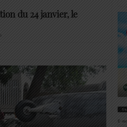
n du 24 janvier, le
0
S’
E-ma