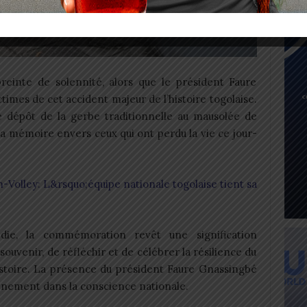
einte de solennité, alors que le président Faure
mes de cet accident majeur de l’histoire togolaise.
dépôt de la gerbe traditionnelle au mausolée de
la mémoire envers ceux qui ont perdu la vie ce jour-
-Volley: L&rsquo;équipe nationale togolaise tient sa
die, la commémoration revêt une signification
e souvenir, de réfléchir et de célébrer la résilience du
histoire. La présence du président Faure Gnassingbé
énement dans la conscience nationale.