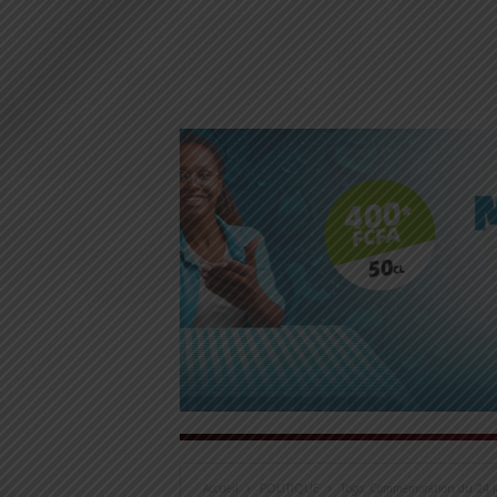
Accueil
POLITIQUE
Togo: Commémoration du 24 j