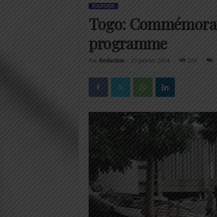
POLITIQUE
Togo: Commémoratio
programme
Par
Redaction
-
23 janvier 2024
220