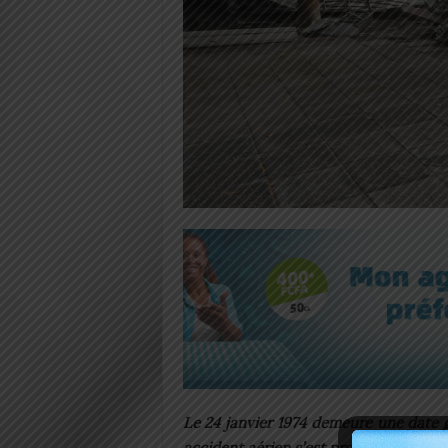
Le 24 janvier 1974 demeure une date g
accident aérien s’est produit près de l