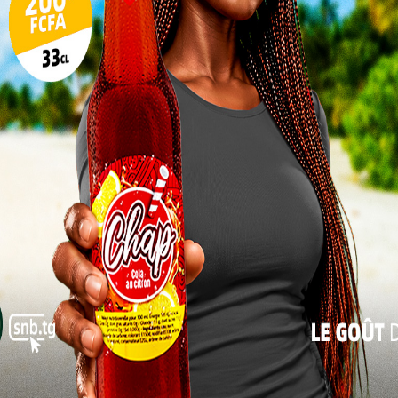
at, Faure Gnassingbé ou son représentant déposera la
akawa. Une cérémonie similaire aura lieu à Lomé, à
17
erbe sera également observé dans les chefs-lieux de
24
s du ministre.
31
« Juil