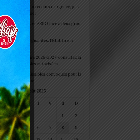
e du lendemain : un recours d’urgence, pas
abitude à banaliser
clubs CAF: ASCK et ASKO face à deux gros
eaux
 Boissons énergisantes: l’État tire la
tte d’alarme
 Rentrée scolaire 2026-2027: consultez la
 officielle des écoles autorisées
 2026 : les admissibles convoqués pour la
e médicale à Lomé
août 2026
M
M
J
V
S
D
1
2
4
5
6
7
8
9
11
12
13
14
15
16