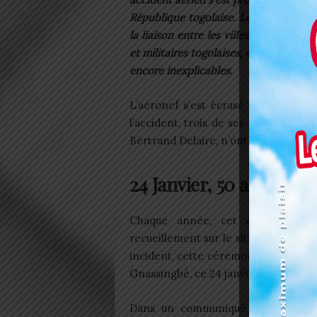
République togolaise. Les circonstanc
la liaison entre les villes de Lomé et
et militaires togolaises, dont le pré
encore inexplicables.
L’aéronef s’est écrasé en pleine br
l’accident, trois de ses généraux, le 
Bertrand Delaire, n’ont pas survécu.
24 Janvier, 50 ans aprè
Chaque année, cet événement
recueillement sur le site du crash à
incident, cette cérémonie sera égal
Gnassingbé, ce 24 janvier 2024.
Dans un communiqué officiel, le mi