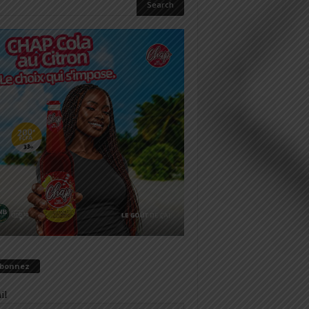
abonnez
il